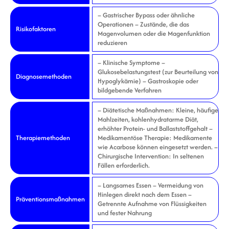
– Gastrischer Bypass oder ähnliche
Operationen – Zustände, die das
Risikofaktoren
Magenvolumen oder die Magenfunktion
reduzieren
– Klinische Symptome –
Glukosebelastungstest (zur Beurteilung von
Diagnosemethoden
Hypoglykämie) – Gastroskopie oder
bildgebende Verfahren
– Diätetische Maßnahmen: Kleine, häufige
Mahlzeiten, kohlenhydratarme Diät,
erhöhter Protein- und Ballaststoffgehalt –
Therapiemethoden
Medikamentöse Therapie: Medikamente
wie Acarbose können eingesetzt werden. –
Chirurgische Intervention: In seltenen
Fällen erforderlich.
– Langsames Essen – Vermeidung von
Hinlegen direkt nach dem Essen –
Präventionsmaßnahmen
Getrennte Aufnahme von Flüssigkeiten
und fester Nahrung