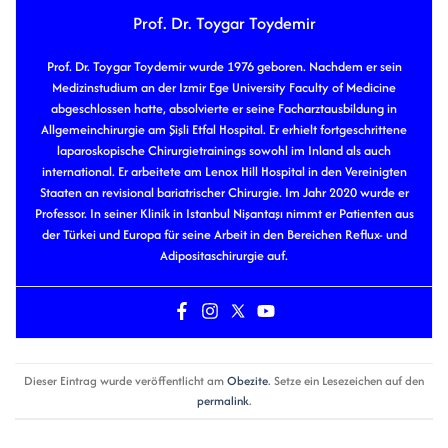
Prof. Dr. Toygar Toydemir
Prof. Dr. Toygar Toydemir wurde 1976 geboren. Nachdem er sein
Medizinstudium an der Izmir Ege University Faculty of Medicine
abgeschlossen hatte, absolvierte er seine Facharztausbildung in
Allgemeinchirurgie am Şişli Etfal Hospital. Er erhielt fortgeschrittene
laparoskopische Chirurgietrainings sowohl im Inland als auch
international. Er arbeitete am Lenox Hill Hospital in den Vereinigten
Staaten an revisional bariatrischer Chirurgie. Im Jahr 2020 wurde er
Professor. In seiner Klinik in Istanbul Nişantaşı nimmt er Patienten aus
der Türkei und Europa für seine Arbeit in den Bereichen Reflux- und
Adipositaschirurgie auf.
Dieser Eintrag wurde veröffentlicht am
Obezite
. Setze ein Lesezeichen auf den
permalink
.