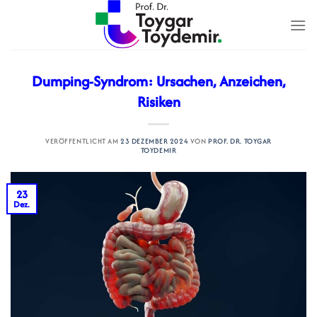
Zum
Inhalt
springen
Dumping-Syndrom: Ursachen, Anzeichen,
Risiken
VERÖFFENTLICHT AM
23 DEZEMBER 2024
VON
PROF. DR. TOYGAR
TOYDEMIR
23
Dez.