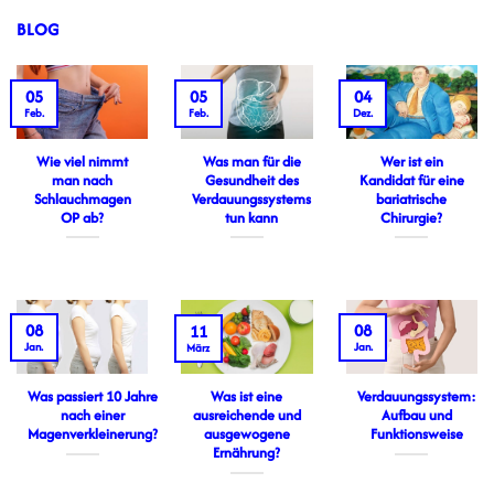
BLOG
05
05
04
Feb.
Feb.
Dez.
Wie viel nimmt
Was man für die
Wer ist ein
man nach
Gesundheit des
Kandidat für eine
Schlauchmagen
Verdauungssystems
bariatrische
OP ab?
tun kann
Chirurgie?
08
08
11
Jan.
Jan.
März
Was passiert 10 Jahre
Was ist eine
Verdauungssystem:
nach einer
ausreichende und
Aufbau und
Magenverkleinerung?
ausgewogene
Funktionsweise
Ernährung?