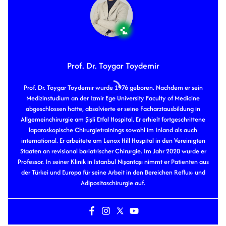
Prof. Dr. Toygar Toydemir
Prof. Dr. Toygar Toydemir wurde 1976 geboren. Nachdem er sein
Medizinstudium an der Izmir Ege University Faculty of Medicine
abgeschlossen hatte, absolvierte er seine Facharztausbildung in
Allgemeinchirurgie am Şişli Etfal Hospital. Er erhielt fortgeschrittene
laparoskopische Chirurgietrainings sowohl im Inland als auch
international. Er arbeitete am Lenox Hill Hospital in den Vereinigten
Staaten an revisional bariatrischer Chirurgie. Im Jahr 2020 wurde er
Professor. In seiner Klinik in Istanbul Nişantaşı nimmt er Patienten aus
der Türkei und Europa für seine Arbeit in den Bereichen Reflux- und
Adipositaschirurgie auf.