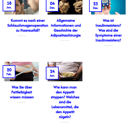
18
04
23
Jan.
Dez.
Dez.
Kommt es nach einer
Allgemeine
Was ist
Schlauchmagenoperation
Informationen und
Insulinresistenz?
zu Haarausfall?
Geschichte der
Was sind die
Adipositaschirurgie
Symptome einer
Insulinresistenz?
20
24
Feb.
Jan.
Was Sie über
Wie kann man
Fettleibigkeit
den Appetit
wissen müssen
stoppen? Welches
sind die
Lebensmittel, die
den Appetit
zügeln?