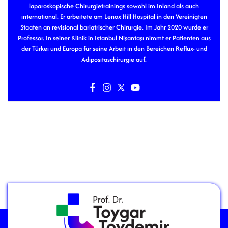
laparoskopische Chirurgietrainings sowohl im Inland als auch
international. Er arbeitete am Lenox Hill Hospital in den Vereinigten
Staaten an revisional bariatrischer Chirurgie. Im Jahr 2020 wurde er
Professor. In seiner Klinik in Istanbul Nişantaşı nimmt er Patienten aus
der Türkei und Europa für seine Arbeit in den Bereichen Reflux- und
Adipositaschirurgie auf.