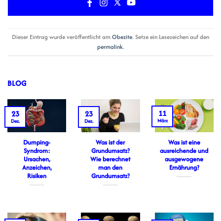
Dieser Eintrag wurde veröffentlicht am
Obezite
. Setze ein Lesezeichen auf den
permalink
.
BLOG
11
23
23
März
Dez.
Dez.
Dumping-
Was ist der
Was ist eine
Syndrom:
Grundumsatz?
ausreichende und
Ursachen,
Wie berechnet
ausgewogene
Anzeichen,
man den
Ernährung?
Risiken
Grundumsatz?