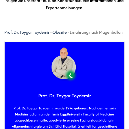
Folgen Sie unserem YouTube-Kanal für aktuelle Informationen und
Expertenmeinungen.
Prof. Dr. Toygar Toydemir
-
Obezite
-
Ernährung nach Magenballon
Prof. Dr. Toygar Toydemir
Prof. Dr. Toygar Toydemir wurde 1976 geboren. Nachdem er sein
Medizinstudium an der Izmir Ege University Faculty of Medicine
abgeschlossen hatte, absolvierte er seine Facharztausbildung in
Allgemeinchirurgie am Şişli Etfal Hospital. Er erhielt fortgeschrittene