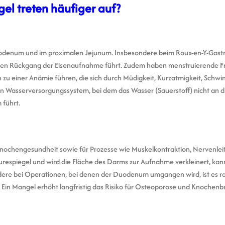
l treten häufiger auf?
odenum und im proximalen Jejunum. Insbesondere beim Roux-en-Y-Gastr
hen Rückgang der Eisenaufnahme führt. Zudem haben menstruierende F
 zu einer Anämie führen, die sich durch Müdigkeit, Kurzatmigkeit, Schwi
n Wasserversorgungssystem, bei dem das Wasser (Sauerstoff) nicht an di
 führt.
e Knochengesundheit sowie für Prozesse wie Muskelkontraktion, Nervenlei
respiegel und wird die Fläche des Darms zur Aufnahme verkleinert, kan
e bei Operationen, bei denen der Duodenum umgangen wird, ist es ra
 Ein Mangel erhöht langfristig das Risiko für Osteoporose und Knochenb