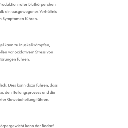
Produktion roter Blutkörperchen
lb ein ausgewogenes Verhältnis
hen Symptomen führen.
gel kann zu Muskelkrämpfen,
llen vor oxidativem Stress von
törungen führen.
ich. Dies kann dazu führen, dass
sse, den Heilungsprozess und die
erter Gewebeheilung führen.
Körpergewicht kann der Bedarf