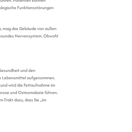
führen. Patienten können
ologische Funktionsstörungen
trom, mag das Gebäude von außen
n gesundes Nervensystem. Obwohl
-Gesundheit und den
ige Lebensmittel aufgenommen.
 und wird die Fettaufnahme im
porose und Osteomalazie führen.
-Trakt dazu, dass Sie „im