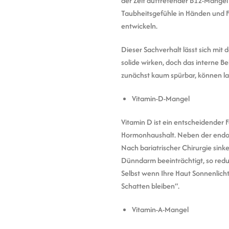
der Zeit auftretender B12-Mange
Taubheitsgefühle in Händen und 
entwickeln.
Dieser Sachverhalt lässt sich mi
solide wirken, doch das interne B
zunächst kaum spürbar, können la
Vitamin-D-Mangel
Vitamin D ist ein entscheidender
Hormonhaushalt. Neben der endog
Nach bariatrischer Chirurgie sin
Dünndarm beeinträchtigt, so redu
Selbst wenn Ihre Haut Sonnenlicht
Schatten bleiben“.
Vitamin-A-Mangel