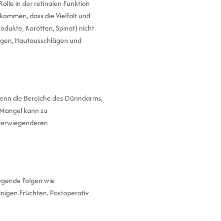
olle in der retinalen Funktion
kommen, dass die Vielfalt und
dukte, Karotten, Spinat) nicht
Augen, Hautausschlägen und
, wenn die Bereiche des Dünndarms,
n Mangel kann zu
hwerwiegenderen
egende Folgen wie
inigen Früchten. Postoperativ