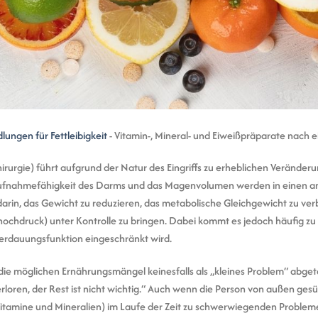
lungen für Fettleibigkeit
-
Vitamin-, Mineral- und Eiweißpräparate nach e
hirurgie) führt aufgrund der Natur des Eingriffs zu erheblichen Veränd
aufnahmefähigkeit des Darms und das Magenvolumen werden in einen 
 darin, das Gewicht zu reduzieren, das metabolische Gleichgewicht zu v
ochdruck) unter Kontrolle zu bringen. Dabei kommt es jedoch häufig zu 
erdauungsfunktion eingeschränkt wird.
n die möglichen Ernährungsmängel keinesfalls als „kleines Problem“ ab
loren, der Rest ist nicht wichtig.“ Auch wenn die Person von außen gesü
itamine und Mineralien) im Laufe der Zeit zu schwerwiegenden Probleme