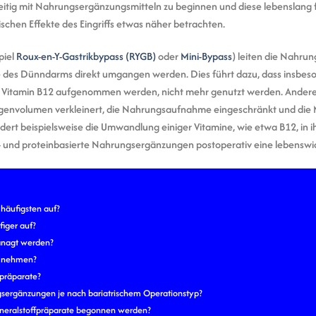
itig mit Nahrungsergänzungsmitteln zu beginnen und diese lebenslang f
chen Effekte des Eingriffs etwas näher betrachten.
piel
Roux-en-Y-Gastrikbypass (RYGB)
oder
Mini-Bypass
) leiten die Nahrung
 des Dünndarms direkt umgangen werden. Dies führt dazu, dass insbeso
d Vitamin B12 aufgenommen werden, nicht mehr genutzt werden. Anderers
envolumen verkleinert, die Nahrungsaufnahme eingeschränkt und die 
ert beispielsweise die Umwandlung einiger Vitamine, wie etwa B12, in i
l- und proteinbasierte Nahrungsergänzungen postoperativ eine lebenswic
häufigsten auf?
iger auf?
anagt werden?
ch nehmen?
npräparate?
gsergänzungen je nach bariatrischem Operationstyp?
ineralstoffpräparate begonnen werden?