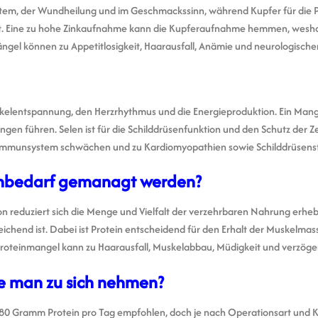
ystem, der Wundheilung und im Geschmackssinn, während Kupfer für die 
ist. Eine zu hohe Zinkaufnahme kann die Kupferaufnahme hemmen, wesha
 Mängel können zu Appetitlosigkeit, Haarausfall, Anämie und neurologisc
skelentspannung, den Herzrhythmus und die Energieproduktion. Ein Man
en führen. Selen ist für die Schilddrüsenfunktion und den Schutz der Ze
 Immunsystem schwächen und zu Kardiomyopathien sowie Schilddrüsens
einbedarf gemanagt werden?
n reduziert sich die Menge und Vielfalt der verzehrbaren Nahrung erhebl
reichend ist. Dabei ist Protein entscheidend für den Erhalt der Muskelma
Proteinmangel kann zu Haarausfall, Muskelabbau, Müdigkeit und verzög
lte man zu sich nehmen?
–80 Gramm Protein pro Tag empfohlen, doch je nach Operationsart und 