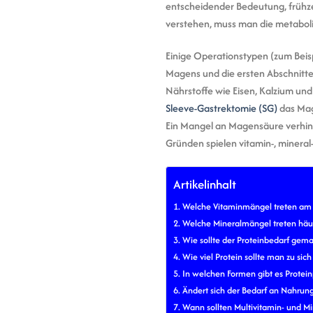
entscheidender Bedeutung, frühze
verstehen, muss man die metabolis
Einige Operationstypen (zum Beis
Magens und die ersten Abschnitte
Nährstoffe wie Eisen, Kalzium un
Sleeve-Gastrektomie (SG)
das Mag
Ein Mangel an Magensäure verhind
Gründen spielen vitamin-, minera
Artikelinhalt
Welche Vitaminmängel treten am 
Welche Mineralmängel treten häuf
Wie sollte der Proteinbedarf gem
Wie viel Protein sollte man zu si
In welchen Formen gibt es Protei
Ändert sich der Bedarf an Nahrun
Wann sollten Multivitamin- und M