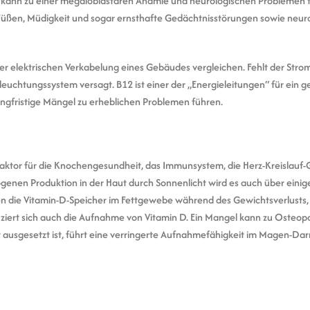
l kann zu einer megaloblastären Anämie und neurologischen Problemen 
Füßen, Müdigkeit und sogar ernsthafte Gedächtnisstörungen sowie neur
t der elektrischen Verkabelung eines Gebäudes vergleichen. Fehlt der S
eleuchtungssystem versagt. B12 ist einer der „Energieleitungen“ für ei
ngfristige Mängel zu erheblichen Problemen führen.
 Faktor für die Knochengesundheit, das Immunsystem, die Herz-Kreislauf
enen Produktion in der Haut durch Sonnenlicht wird es auch über ein
ken die Vitamin-D-Speicher im Fettgewebe während des Gewichtsverlusts,
ziert sich auch die Aufnahme von Vitamin D. Ein Mangel kann zu Osteo
 ausgesetzt ist, führt eine verringerte Aufnahmefähigkeit im Magen-Darm