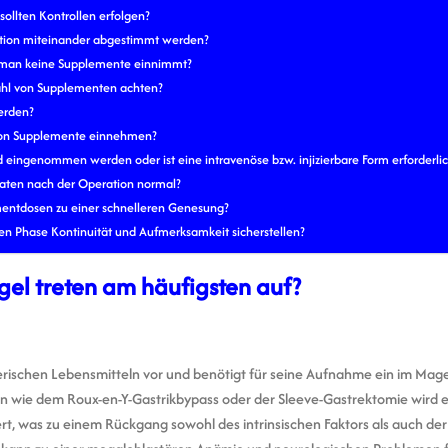
ollten Kontrollen erfolgen?
ation miteinander abgestimmt werden?
 man keine Supplemente einnimmt?
ahl von Supplementen achten?
werden?
ion Supplemente einnehmen?
 eingenommen werden oder ist eine intravenöse bzw. injizierbare Form erforderli
onaten nach der Operation normal?
mentdosen zu einer schnelleren Genesung?
iven Phase Kontinuität und Aufmerksamkeit sicherstellen?
el treten am häufigsten auf?
erischen Lebensmitteln vor und benötigt für seine Aufnahme ein im Mage
iffen wie dem Roux-en-Y-Gastrikbypass oder der Sleeve-Gastrektomie wird 
iert, was zu einem Rückgang sowohl des intrinsischen Faktors als auch de