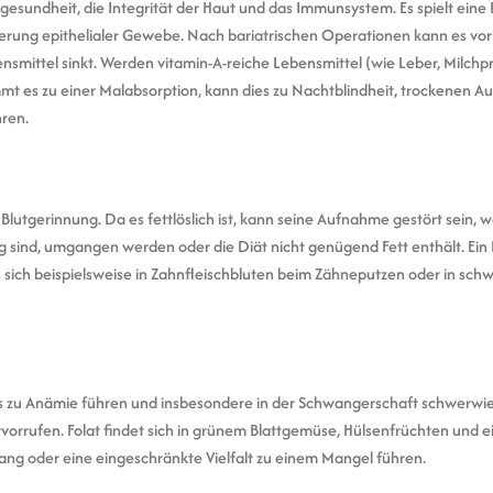
ngesundheit, die Integrität der Haut und das Immunsystem. Es spielt eine R
rung epithelialer Gewebe. Nach bariatrischen Operationen kann es vor
ttel sinkt. Werden vitamin-A-reiche Lebensmittel (wie Leber, Milchpro
t es zu einer Malabsorption, kann dies zu Nachtblindheit, trockenen 
hren.
e Blutgerinnung. Da es fettlöslich ist, kann seine Aufnahme gestört sein
ig sind, umgangen werden oder die Diät nicht genügend Fett enthält. Ei
sich beispielsweise in Zahnfleischbluten beim Zähneputzen oder in sc
ls zu Anämie führen und insbesondere in der Schwangerschaft schwerwi
orrufen. Folat findet sich in grünem Blattgemüse, Hülsenfrüchten und e
g oder eine eingeschränkte Vielfalt zu einem Mangel führen.