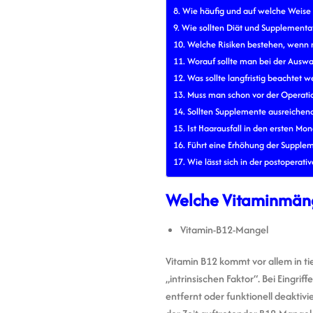
Wie häufig und auf welche Weise s
Wie sollten Diät und Supplement
Welche Risiken bestehen, wenn
Worauf sollte man bei der Ausw
Was sollte langfristig beachtet 
Muss man schon vor der Operat
Sollten Supplemente ausreichend
Ist Haarausfall in den ersten M
Führt eine Erhöhung der Supple
Wie lässt sich in der postoperat
Welche Vitaminmäng
Vitamin-B12-Mangel
Vitamin B12 kommt vor allem in ti
„intrinsischen Faktor“. Bei Eingr
entfernt oder funktionell deaktiv