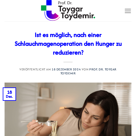
Zum
Inhalt
springen
Ist es möglich, nach einer
Schlauchmagenoperation den Hunger zu
reduzieren?
VERÖFFENTLICHT AM
18 DEZEMBER 2024
VON
PROF. DR. TOYGAR
TOYDEMIR
18
Dez.