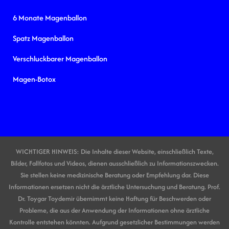
6 Monate Magenballon
Spatz Magenballon
Verschluckbarer Magenballon
Magen-Botox
WICHTIGER HINWEIS: Die Inhalte dieser Website, einschließlich Texte,
Bilder, Fallfotos und Videos, dienen ausschließlich zu Informationszwecken.
Sie stellen keine medizinische Beratung oder Empfehlung dar. Diese
Informationen ersetzen nicht die ärztliche Untersuchung und Beratung. Prof.
Dr. Toygar Toydemir übernimmt keine Haftung für Beschwerden oder
Probleme, die aus der Anwendung der Informationen ohne ärztliche
Kontrolle entstehen könnten. Aufgrund gesetzlicher Bestimmungen werden