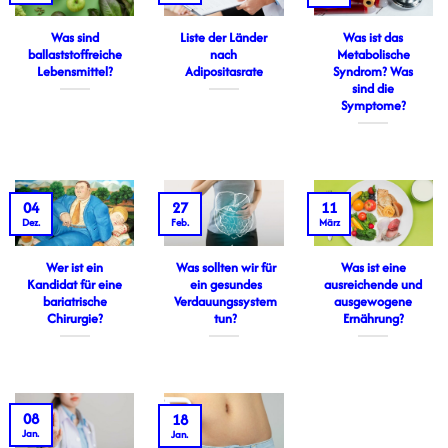
Was sind
Liste der Länder
Was ist das
ballaststoffreiche
nach
Metabolische
Lebensmittel?
Adipositasrate
Syndrom? Was
sind die
Symptome?
04
27
11
Dez.
Feb.
März
Wer ist ein
Was sollten wir für
Was ist eine
Kandidat für eine
ein gesundes
ausreichende und
bariatrische
Verdauungssystem
ausgewogene
Chirurgie?
tun?
Ernährung?
08
18
Jan.
Jan.