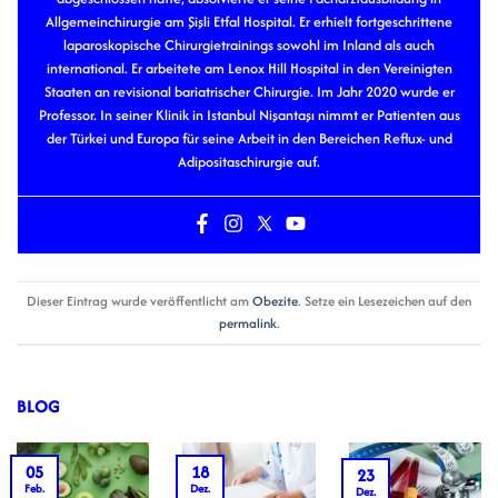
Allgemeinchirurgie am Şişli Etfal Hospital. Er erhielt fortgeschrittene
laparoskopische Chirurgietrainings sowohl im Inland als auch
international. Er arbeitete am Lenox Hill Hospital in den Vereinigten
Staaten an revisional bariatrischer Chirurgie. Im Jahr 2020 wurde er
Professor. In seiner Klinik in Istanbul Nişantaşı nimmt er Patienten aus
der Türkei und Europa für seine Arbeit in den Bereichen Reflux- und
Adipositaschirurgie auf.
Dieser Eintrag wurde veröffentlicht am
Obezite
. Setze ein Lesezeichen auf den
permalink
.
BLOG
05
18
23
Feb.
Dez.
Dez.