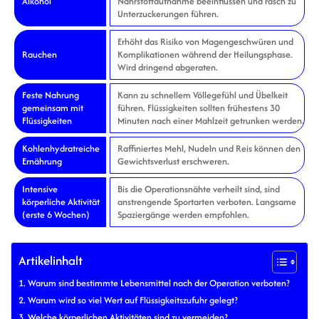
Alkohol
Nährstoffaufnahme beeinflussen und rasch zu
Unterzuckerungen führen.
Erhöht das Risiko von Magengeschwüren und
Rauchen
Komplikationen während der Heilungsphase.
Wird dringend abgeraten.
Feste Nahrung
Kann zu schnellem Völlegefühl und Übelkeit
gemeinsam mit
führen. Flüssigkeiten sollten frühestens 30
Flüssigkeiten
Minuten nach einer Mahlzeit getrunken werden.
Kohlenhydratreiche
Raffiniertes Mehl, Nudeln und Reis können den
Ernährung
Gewichtsverlust erschweren.
Intensive
Bis die Operationsnähte verheilt sind, sind
körperliche Aktivität
anstrengende Sportarten verboten. Langsame
(erste 6 Wochen)
Spaziergänge werden empfohlen.
Artikelinhalt
Warum sind bestimmte Lebensmittel nach der Operation verboten?
Warum wird so viel Wert auf Flüssigkeitszufuhr gelegt?
Welche körperlichen Aktivitäten sind zu vermeiden?