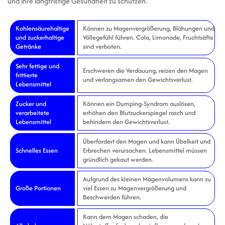
und ihre langfristige Gesundheit zu schützen.
Kohlensäurehaltige
Können zu Magenvergrößerung, Blähungen und
und zuckerhaltige
Völlegefühl führen. Cola, Limonade, Fruchtsäfte
Getränke
sind verboten.
Sehr fettige und
Erschweren die Verdauung, reizen den Magen
frittierte
und verlangsamen den Gewichtsverlust.
Lebensmittel
Zucker und
Können ein Dumping-Syndrom auslösen,
verarbeitete
erhöhen den Blutzuckerspiegel rasch und
Lebensmittel
behindern den Gewichtsverlust.
Überfordert den Magen und kann Übelkeit und
Schnelles Essen
Erbrechen verursachen. Lebensmittel müssen
gründlich gekaut werden.
Aufgrund des kleinen Magenvolumens kann zu
Große Portionen
viel Essen zu Magenvergrößerung und
Beschwerden führen.
Kann dem Magen schaden, die