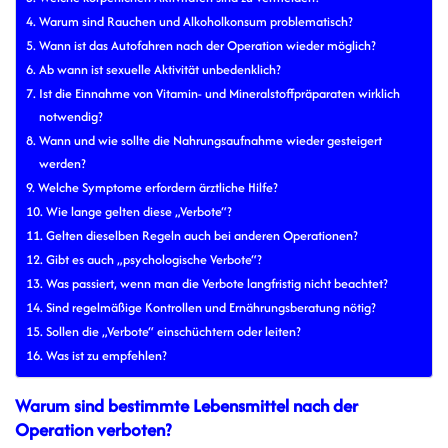
Warum sind Rauchen und Alkoholkonsum problematisch?
Wann ist das Autofahren nach der Operation wieder möglich?
Ab wann ist sexuelle Aktivität unbedenklich?
Ist die Einnahme von Vitamin- und Mineralstoffpräparaten wirklich
notwendig?
Wann und wie sollte die Nahrungsaufnahme wieder gesteigert
werden?
Welche Symptome erfordern ärztliche Hilfe?
Wie lange gelten diese „Verbote“?
Gelten dieselben Regeln auch bei anderen Operationen?
Gibt es auch „psychologische Verbote“?
Was passiert, wenn man die Verbote langfristig nicht beachtet?
Sind regelmäßige Kontrollen und Ernährungsberatung nötig?
Sollen die „Verbote“ einschüchtern oder leiten?
Was ist zu empfehlen?
Warum sind bestimmte Lebensmittel nach der
Operation verboten?