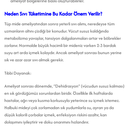
ameliyat bölgelerine baskı oluşturabilirler.
Neden Sıvı Tüketimine Bu Kadar Önem Verilir?
Tüp mide ameliyatından sonra yeterli sıvı alımı, neredeyse tüm
uzmanların altını çizdiği bir konudur. Vücut susuz kaldığında
metabolizma yavaşlar, tansiyon dalgalanmaları artar ve böbrekler
zorlanır. Normalde büyük hacimli bir mideniz varken 2-3 bardak
suyu art arda içmek kolaydır. Ancak ameliyat sonrası bunun yerine
sık ve azar azar sıvı almak gerekir.
Tıbbi Dayanak:
Ameliyat sonrası dönemde, “Dehidrasyon” (vücudun susuz kalması)
en sık gördüğümüz sorunlardan biridir. Özellikle ilk haftalarda
hastalar, ağrı veya kusma korkusuyla yeterince su içmek istemez.
Halbuki mideyi çok zorlamadan sık yudumlarla su, ayran ya da
düşük kalorili çorbalar içmek, enfeksiyon riskini azaltır, kan
dolaşımını iyileştirir ve doku onarımını hızlandırır.