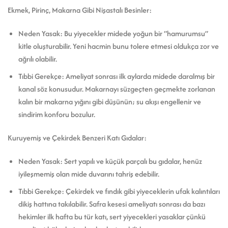
Ekmek, Pirinç, Makarna Gibi Nişastalı Besinler:
Neden Yasak: Bu yiyecekler midede yoğun bir “hamurumsu”
kitle oluşturabilir. Yeni hacmin bunu tolere etmesi oldukça zor ve
ağrılı olabilir.
Tıbbi Gerekçe: Ameliyat sonrası ilk aylarda midede daralmış bir
kanal söz konusudur. Makarnayı süzgeçten geçmekte zorlanan
kalın bir makarna yığını gibi düşünün; su akışı engellenir ve
sindirim konforu bozulur.
Kuruyemiş ve Çekirdek Benzeri Katı Gıdalar:
Neden Yasak: Sert yapılı ve küçük parçalı bu gıdalar, henüz
iyileşmemiş olan mide duvarını tahriş edebilir.
Tıbbi Gerekçe: Çekirdek ve fındık gibi yiyeceklerin ufak kalıntıları
dikiş hattına takılabilir. Safra kesesi ameliyatı sonrası da bazı
hekimler ilk hafta bu tür katı, sert yiyecekleri yasaklar çünkü