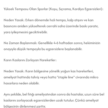
Yüksek Temposu Olan Sporlar (Koşu, Sıçrama, Kardiyo Egzersizleri):
Neden Yasak: Erken dönemde hızlı tempo, kalp atışını ve kan
basıncını aniden yükselterek cerrahi saha üzerinde baskı yaratır,
yara iyileşmesini geciktirebilir.
Ne Zaman Başlanmalı: Genellikle 4-6 haftadan sonra, hekiminizin
onayıyla düşük tempoyla bu egzersizlere başlanabilir.
Karın Kaslarını Zorlayan Hareketler:
Neden Yasak: Karın bölgesine yönelik yoğun kas hareketleri,
ameliyat hattında tahriş veya hatta “staple line” civarında mikro
hasarlara neden olabilir.
Aynı şekilde, bel fıtığı ameliyatından sonra da hastalar, uzun süre bel
kaslarını zorlayacak egzersizlerden uzak tutulur. Çünkü ameliyat
bölgesinin dinlenmesi şarttır.