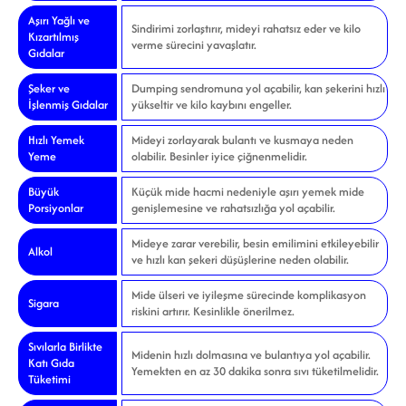
Aşırı Yağlı ve
Sindirimi zorlaştırır, mideyi rahatsız eder ve kilo
Kızartılmış
verme sürecini yavaşlatır.
Gıdalar
Şeker ve
Dumping sendromuna yol açabilir, kan şekerini hızlı
İşlenmiş Gıdalar
yükseltir ve kilo kaybını engeller.
Hızlı Yemek
Mideyi zorlayarak bulantı ve kusmaya neden
Yeme
olabilir. Besinler iyice çiğnenmelidir.
Büyük
Küçük mide hacmi nedeniyle aşırı yemek mide
Porsiyonlar
genişlemesine ve rahatsızlığa yol açabilir.
Mideye zarar verebilir, besin emilimini etkileyebilir
Alkol
ve hızlı kan şekeri düşüşlerine neden olabilir.
Mide ülseri ve iyileşme sürecinde komplikasyon
Sigara
riskini artırır. Kesinlikle önerilmez.
Sıvılarla Birlikte
Midenin hızlı dolmasına ve bulantıya yol açabilir.
Katı Gıda
Yemekten en az 30 dakika sonra sıvı tüketilmelidir.
Tüketimi