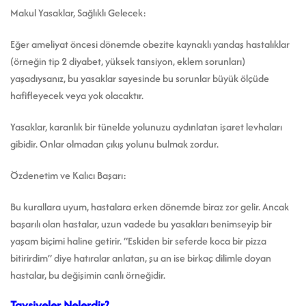
Makul Yasaklar, Sağlıklı Gelecek:
Eğer ameliyat öncesi dönemde obezite kaynaklı yandaş hastalıklar
(örneğin tip 2 diyabet, yüksek tansiyon, eklem sorunları)
yaşadıysanız, bu yasaklar sayesinde bu sorunlar büyük ölçüde
hafifleyecek veya yok olacaktır.
Yasaklar, karanlık bir tünelde yolunuzu aydınlatan işaret levhaları
gibidir. Onlar olmadan çıkış yolunu bulmak zordur.
Özdenetim ve Kalıcı Başarı:
Bu kurallara uyum, hastalara erken dönemde biraz zor gelir. Ancak
başarılı olan hastalar, uzun vadede bu yasakları benimseyip bir
yaşam biçimi haline getirir. “Eskiden bir seferde koca bir pizza
bitirirdim” diye hatıralar anlatan, şu an ise birkaç dilimle doyan
hastalar, bu değişimin canlı örneğidir.
Tavsiyeler Nelerdir?