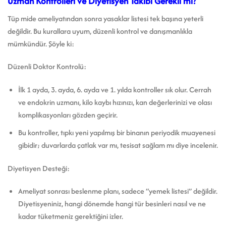
Uzman Kontrolleri ve Diyetisyen Takibi Gerekli mi?
Tüp mide ameliyatından sonra yasaklar listesi tek başına yeterli
değildir. Bu kurallara uyum, düzenli kontrol ve danışmanlıkla
mümkündür. Şöyle ki:
Düzenli Doktor Kontrolü:
İlk 1 ayda, 3. ayda, 6. ayda ve 1. yılda kontroller sık olur. Cerrah
ve endokrin uzmanı, kilo kaybı hızınızı, kan değerlerinizi ve olası
komplikasyonları gözden geçirir.
Bu kontroller, tıpkı yeni yapılmış bir binanın periyodik muayenesi
gibidir; duvarlarda çatlak var mı, tesisat sağlam mı diye incelenir.
Diyetisyen Desteği:
Ameliyat sonrası beslenme planı, sadece “yemek listesi” değildir.
Diyetisyeniniz, hangi dönemde hangi tür besinleri nasıl ve ne
kadar tüketmeniz gerektiğini izler.