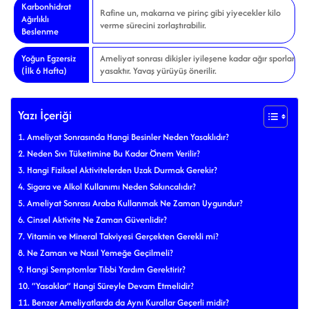
Karbonhidrat
Rafine un, makarna ve pirinç gibi yiyecekler kilo
Ağırlıklı
verme sürecini zorlaştırabilir.
Beslenme
Yoğun Egzersiz
Ameliyat sonrası dikişler iyileşene kadar ağır sporlar
(İlk 6 Hafta)
yasaktır. Yavaş yürüyüş önerilir.
Yazı İçeriği
Ameliyat Sonrasında Hangi Besinler Neden Yasaklıdır?
Neden Sıvı Tüketimine Bu Kadar Önem Verilir?
Hangi Fiziksel Aktivitelerden Uzak Durmak Gerekir?
Sigara ve Alkol Kullanımı Neden Sakıncalıdır?
Ameliyat Sonrası Araba Kullanmak Ne Zaman Uygundur?
Cinsel Aktivite Ne Zaman Güvenlidir?
Vitamin ve Mineral Takviyesi Gerçekten Gerekli mi?
Ne Zaman ve Nasıl Yemeğe Geçilmeli?
Hangi Semptomlar Tıbbi Yardım Gerektirir?
“Yasaklar” Hangi Süreyle Devam Etmelidir?
Benzer Ameliyatlarda da Aynı Kurallar Geçerli midir?