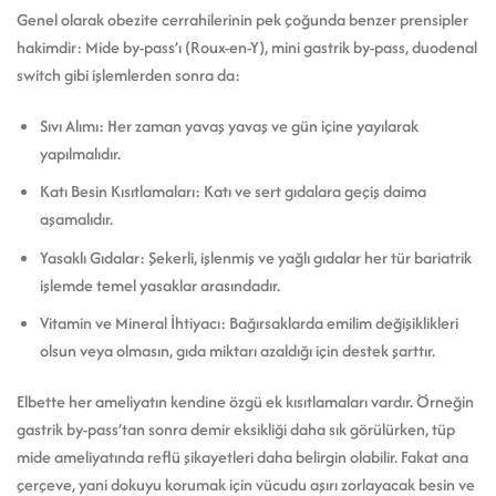
Genel olarak obezite cerrahilerinin pek çoğunda benzer prensipler
hakimdir: Mide by-pass’ı (Roux-en-Y), mini gastrik by-pass, duodenal
switch gibi işlemlerden sonra da:
Sıvı Alımı: Her zaman yavaş yavaş ve gün içine yayılarak
yapılmalıdır.
Katı Besin Kısıtlamaları: Katı ve sert gıdalara geçiş daima
aşamalıdır.
Yasaklı Gıdalar: Şekerli, işlenmiş ve yağlı gıdalar her tür bariatrik
işlemde temel yasaklar arasındadır.
Vitamin ve Mineral İhtiyacı: Bağırsaklarda emilim değişiklikleri
olsun veya olmasın, gıda miktarı azaldığı için destek şarttır.
Elbette her ameliyatın kendine özgü ek kısıtlamaları vardır. Örneğin
gastrik by-pass’tan sonra demir eksikliği daha sık görülürken, tüp
mide ameliyatında reflü şikayetleri daha belirgin olabilir. Fakat ana
çerçeve, yani dokuyu korumak için vücudu aşırı zorlayacak besin ve