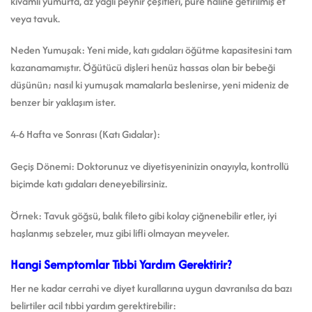
kıvamlı yumurta, az yağlı peynir çeşitleri, püre haline getirilmiş et
veya tavuk.
Neden Yumuşak: Yeni mide, katı gıdaları öğütme kapasitesini tam
kazanamamıştır. Öğütücü dişleri henüz hassas olan bir bebeği
düşünün; nasıl ki yumuşak mamalarla beslenirse, yeni mideniz de
benzer bir yaklaşım ister.
4-6 Hafta ve Sonrası (Katı Gıdalar):
Geçiş Dönemi: Doktorunuz ve diyetisyeninizin onayıyla, kontrollü
biçimde katı gıdaları deneyebilirsiniz.
Örnek: Tavuk göğsü, balık fileto gibi kolay çiğnenebilir etler, iyi
haşlanmış sebzeler, muz gibi lifli olmayan meyveler.
Hangi Semptomlar Tıbbi Yardım Gerektirir?
Her ne kadar cerrahi ve diyet kurallarına uygun davranılsa da bazı
belirtiler acil tıbbi yardım gerektirebilir: