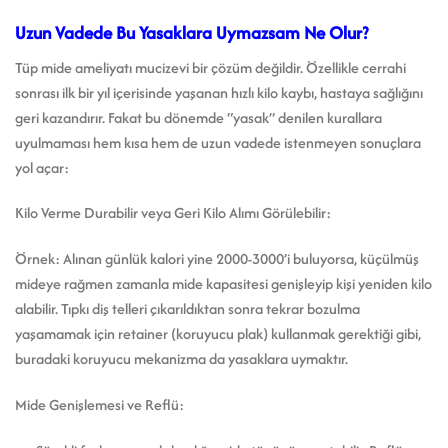
Uzun Vadede Bu Yasaklara Uymazsam Ne Olur?
Tüp mide ameliyatı mucizevi bir çözüm değildir. Özellikle cerrahi
sonrası ilk bir yıl içerisinde yaşanan hızlı kilo kaybı, hastaya sağlığını
geri kazandırır. Fakat bu dönemde “yasak” denilen kurallara
uyulmaması hem kısa hem de uzun vadede istenmeyen sonuçlara
yol açar:
Kilo Verme Durabilir veya Geri Kilo Alımı Görülebilir:
Örnek: Alınan günlük kalori yine 2000-3000’i buluyorsa, küçülmüş
mideye rağmen zamanla mide kapasitesi genişleyip kişi yeniden kilo
alabilir. Tıpkı diş telleri çıkarıldıktan sonra tekrar bozulma
yaşamamak için retainer (koruyucu plak) kullanmak gerektiği gibi,
buradaki koruyucu mekanizma da yasaklara uymaktır.
Mide Genişlemesi ve Reflü: