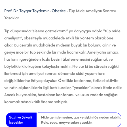
Prof. Dr. Toygar Toydemir
-
Obezite
-
Tüp Mide Ameliyatı Sonrası
Yasaklar
Tıp dünyasında “sleeve gastrektomi” ya da yaygın adıyla “tüp mide
ameliyatı”, obeziteyle mücadelede etkili bir yöntem olarak öne
çıkar. Bu cerrahi müdahalede midenin büyük bir bölümü alınır ve
geriye ince bir tüp şeklinde bir mide hacmi kalır. Ameliyatın amacı,
hastanın gereğinden fazla besin tüketememesini sağlamak ve
böylelikle kilo kaybını kolaylaştırmaktır. Ne var ki bu sürecin sağlıklı
ilerlemesi için ameliyat sonrası dönemde ciddi yaşam tarzı
değişikliklerine ihtiyaç duyulur. Özellikle beslenme, fiziksel aktivite
ve rutin alışkanlıklarla ilgili katı kurallar, “yasaklar” olarak ifade edilir.
Ancak bu yasaklar, hastaların konforunu ve uzun vadede sağlığını
korumak adına kritik öneme sahiptir.
Gazlı ve Şekerli
Mide genişlemesine, gaz ve şişkinliğe neden olabilir.
İçecekler
Kola, soda, meyve suları yasaktır.