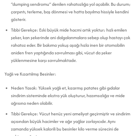
“dumping sendromu” denilen rahatsızlığa yol açabilir. Bu durum;
çarpıntı, terleme, baş dönmesi ve hatta bayılma hissiyle kendini
gösterir.
Tıbbi Gerekçe: Eski büyük mide hacmi artık yoktur; hızlı emilen
şeker, kan şekerinde ani dalgalanmalara sebep olup hastayı çok
rahatsız eder. Bir bakıma yokuş aşağı hızla inen bir otomobilin
aniden fren yaptığında savrulması gibi, vücut da şeker
yüklenmesine karşı savrulmaktadır.
Yağlı ve Kızartılmış Besinler:
Neden Yasak: Yüksek yağlı et, kızarmış patates gibi gıdalar
sindirim sisteminde ekstra yük oluşturur, hazımsızlığa ve mide
ağrısına neden olabilir.
Tıbbi Gerekçe: Vücut henüz yeni ameliyat geçirmiştir ve sindirim
açısından büyük hacimler ve ağır yağlar zorlayıcıdır. Aynı
zamanda yüksek kalorili bu besinler kilo verme sürecini de