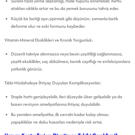
Sürekli fazla yeme alışkanlığı, mide tüpünü esnetebilir. Reflü
atakları sıklıkla artar ve bu da yemek borusunu tahriş eder.
Küçük bir lastiği aşırı şişirmek gibi düşünün; zamanla lastik
deforme olur ve eski formunu kaybeder.
Vitamin-Mineral Eksiklikleri ve Kronik Yorgunluk:
Düzenli takviye alınmazsa veya besin çeşitliliği sağlanmazsa,
çeşitli eksiklikler, saç dökülmesi, kemik zayıflığı ve enfeksiyonlara
yatkınlık görürüz.
Tıbbi Müdahaleye İhtiyaç Duyulan Komplikasyonlar:
Staple hattı genişleyebilir, ileri düzeyde ülser gelişebilir ya da
bazen revizyon ameliyatlarına ihtiyaç duyulabilir.
Bu yeniden ameliyatlar, ilk cerrahi kadar kolay olmaz;
yapışıklıklar ve doku hasarları nedeniyle risk artar.