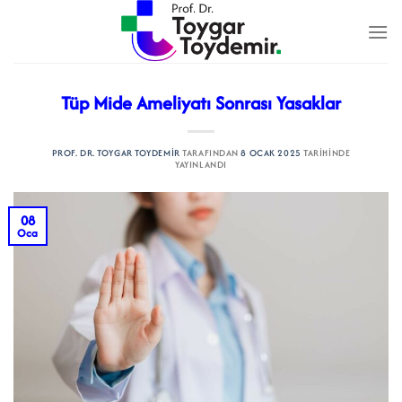
İçeriğe
atla
Tüp Mide Ameliyatı Sonrası Yasaklar
PROF. DR. TOYGAR TOYDEMIR
TARAFINDAN
8 OCAK 2025
TARIHINDE
YAYINLANDI
08
Oca