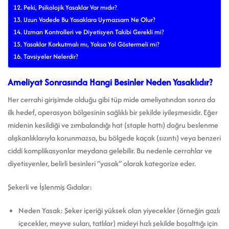
Peki, Psikolojik Yasaklar Var mıdır?
Uzun Vadede Bu Yasaklara Uymazsam Ne Olur?
Uzman Kontrolleri ve Diyetisyen Takibi Gerekli mi?
Yasaklar Korkutmalı mı, Yoksa Yol Göstermeli mi?
Tavsiyeler Nelerdir?
Ameliyat Sonrasında Hangi Besinler Neden Yasaklıdır?
Her cerrahi girişimde olduğu gibi tüp mide ameliyatından sonra da
ilk hedef, operasyon bölgesinin sağlıklı bir şekilde iyileşmesidir. Eğer
midenin kesildiği ve zımbalandığı hat (staple hattı) doğru beslenme
alışkanlıklarıyla korunmazsa, bu bölgede kaçak (sızıntı) veya benzeri
ciddi komplikasyonlar meydana gelebilir. Bu nedenle cerrahlar ve
diyetisyenler, belirli besinleri “yasak” olarak kategorize eder.
Şekerli ve İşlenmiş Gıdalar:
Neden Yasak: Şeker içeriği yüksek olan yiyecekler (örneğin gazlı
içecekler, meyve suları, tatlılar) mideyi hızlı şekilde boşalttığı için