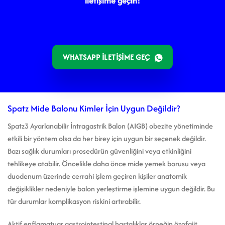
iletişime geçin!
WHATSAPP ILETIŞIME GEÇ
Spatz Mide Balonu Kimler İçin Uygun Değildir?
Spatz3 Ayarlanabilir İntragastrik Balon (AIGB) obezite yönetiminde
etkili bir yöntem olsa da her birey için uygun bir seçenek değildir.
Bazı sağlık durumları prosedürün güvenliğini veya etkinliğini
tehlikeye atabilir. Öncelikle daha önce mide yemek borusu veya
duodenum üzerinde cerrahi işlem geçiren kişiler anatomik
değişiklikler nedeniyle balon yerleştirme işlemine uygun değildir. Bu
tür durumlar komplikasyon riskini artırabilir.
Aktif enflamatuar gastrointestinal hastalıklar örneğin özofajit,