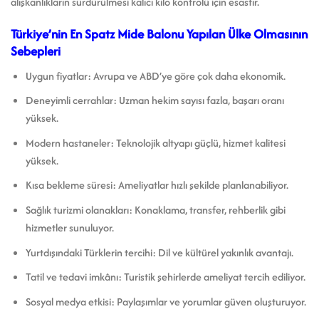
alışkanlıkların sürdürülmesi kalıcı kilo kontrolü için esastır.
Türkiye’nin En Spatz Mide Balonu Yapılan Ülke Olmasının
Sebepleri
Uygun fiyatlar: Avrupa ve ABD’ye göre çok daha ekonomik.
Deneyimli cerrahlar: Uzman hekim sayısı fazla, başarı oranı
yüksek.
Modern hastaneler: Teknolojik altyapı güçlü, hizmet kalitesi
yüksek.
Kısa bekleme süresi: Ameliyatlar hızlı şekilde planlanabiliyor.
Sağlık turizmi olanakları: Konaklama, transfer, rehberlik gibi
hizmetler sunuluyor.
Yurtdışındaki Türklerin tercihi: Dil ve kültürel yakınlık avantajı.
Tatil ve tedavi imkânı: Turistik şehirlerde ameliyat tercih ediliyor.
Sosyal medya etkisi: Paylaşımlar ve yorumlar güven oluşturuyor.