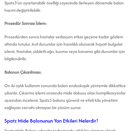
Spatz3’ün ayarlanabilir özelliği sayesinde ilerleyen dönemde balon
hacmi değiştirilebilir.
Prosedür Sonrası İzlem:
Prosedürden sonra hastalar sedasyon etkisi geçene kadar gözlem
altında tutulur. Acil durumlar için hazırlıklı olunarak hayati bulgular
izlenir. Hastalar, şiddetli ağrı, kusma veya kanama gibi durumlar için
bilgilendirilir.
Balonun Çıkarılması:
On iki
aylık kullanım sonunda balon endoskopik yöntemle dikkatlice
çıkarılır. Çıkarma işlemi sırasında mide dokusu olası komplikasyonlar
açısından incelenir. Spatz3 balonu güvenli ve etkili kilo yönetimi
sağlayan cerrahi olmayan bir çözüm sunar.
Spatz Mide Balonunun Yan Etkileri Nelerdir?
Spatz Mide Balonu obezite tedavisinde etkili bir yöntem olarak