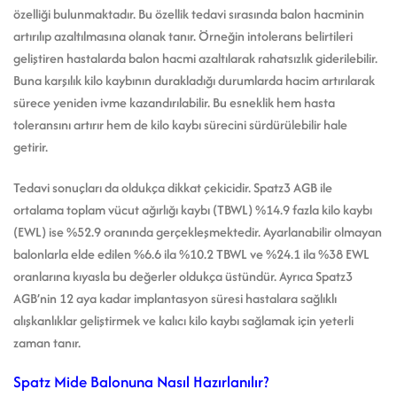
özelliği bulunmaktadır. Bu özellik tedavi sırasında balon hacminin
artırılıp azaltılmasına olanak tanır. Örneğin intolerans belirtileri
geliştiren hastalarda balon hacmi azaltılarak rahatsızlık giderilebilir.
Buna karşılık kilo kaybının durakladığı durumlarda hacim artırılarak
sürece yeniden ivme kazandırılabilir. Bu esneklik hem hasta
toleransını artırır hem de kilo kaybı sürecini sürdürülebilir hale
getirir.
Tedavi sonuçları da oldukça dikkat çekicidir. Spatz3 AGB ile
ortalama toplam vücut ağırlığı kaybı (TBWL) %14.9 fazla kilo kaybı
(EWL) ise %52.9 oranında gerçekleşmektedir. Ayarlanabilir olmayan
balonlarla elde edilen %6.6 ila %10.2 TBWL ve %24.1 ila %38 EWL
oranlarına kıyasla bu değerler oldukça üstündür. Ayrıca Spatz3
AGB’nin 12 aya kadar implantasyon süresi hastalara sağlıklı
alışkanlıklar geliştirmek ve kalıcı kilo kaybı sağlamak için yeterli
zaman tanır.
Spatz Mide Balonuna Nasıl Hazırlanılır?