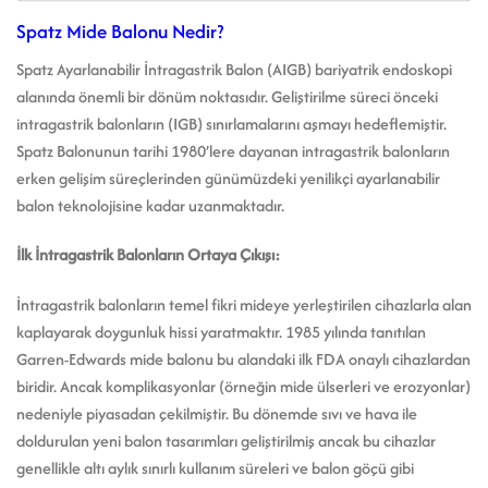
Spatz Mide Balonu Nedir?
Spatz Ayarlanabilir İntragastrik Balon (AIGB) bariyatrik endoskopi
alanında önemli bir dönüm noktasıdır. Geliştirilme süreci önceki
intragastrik balonların (IGB) sınırlamalarını aşmayı hedeflemiştir.
Spatz Balonunun tarihi 1980’lere dayanan intragastrik balonların
erken gelişim süreçlerinden günümüzdeki yenilikçi ayarlanabilir
balon teknolojisine kadar uzanmaktadır.
İlk İntragastrik Balonların Ortaya Çıkışı:
İntragastrik balonların temel fikri mideye yerleştirilen cihazlarla alan
kaplayarak doygunluk hissi yaratmaktır. 1985 yılında tanıtılan
Garren-Edwards mide balonu bu alandaki ilk FDA onaylı cihazlardan
biridir. Ancak komplikasyonlar (örneğin mide ülserleri ve erozyonlar)
nedeniyle piyasadan çekilmiştir. Bu dönemde sıvı ve hava ile
doldurulan yeni balon tasarımları geliştirilmiş ancak bu cihazlar
genellikle altı aylık sınırlı kullanım süreleri ve balon göçü gibi