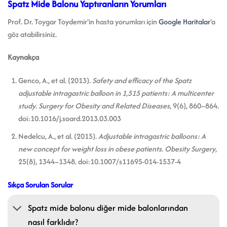
Spatz Mide Balonu Yaptıranların Yorumları
Prof. Dr. Toygar Toydemir'in hasta yorumları için
Google Haritalar
'a
göz atabilirsiniz.
Kaynakça
Genco, A., et al. (2013).
Safety and efficacy of the Spatz
adjustable intragastric balloon in 1,515 patients: A multicenter
study
.
Surgery for Obesity and Related Diseases
, 9(6), 860–864.
doi:10.1016/j.soard.2013.03.003
Nedelcu, A., et al. (2015).
Adjustable intragastric balloons: A
new concept for weight loss in obese patients
.
Obesity Surgery
,
25(8), 1344–1348. doi:10.1007/s11695-014-1537-4
Sıkça Sorulan Sorular
Spatz mide balonu diğer mide balonlarından
nasıl farklıdır?