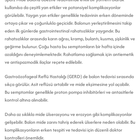
kullanılsa da çeşitli yan etkiler ve potansiyel komplikasyonlar
görülebilir. Yaygın yan etkiler genellikle tedavinin erken döneminde
ortaya çıkar ve çoğunlukla geçicidir. Balonun yerleştirilmesini takip
eden ilk günlerde gastrointestinal rahatsızlıklar yaygındır. Bu
rahatsızlıklar arasında karın ağrısı, kramp, bulantı, kusma, şişkinlik ve
geğirme bulunur. Çoğu hasta bu semptomların bir hafta içinde
azaldığını deneyimlemektedir. Rahatlama sağlamak için antiemetik
ve antispazmodik ilaçlar reçete edilebilir.
Gastroözofageal Reflü Hastalığı (GERD) de balon tedavisi sırasında
sıkça görülür. Asit reflüsü artabilir ve mide ekşimesine yol açabilir.
Bu semptomlar genellikle proton pompa inhibitörleri ve antasitlerle
kontrol altına alınabilir.
Daha az sıklıkla mide ülserasyonu ve erozyon gibi komplikasyonlar
gelişebilir. Balon mide zarını tahriş ederek ülserlere neden olabilir. Bu
komplikasyonların erken tespiti ve tedavisi için düzenli doktor
kontrolleri önemlidir.