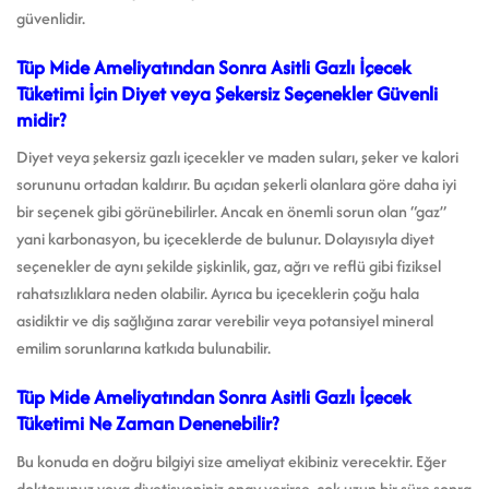
güvenlidir.
Tüp Mide Ameliyatından Sonra Asitli Gazlı İçecek
Tüketimi İçin Diyet veya Şekersiz Seçenekler Güvenli
midir?
Diyet veya şekersiz gazlı içecekler ve maden suları, şeker ve kalori
sorununu ortadan kaldırır. Bu açıdan şekerli olanlara göre daha iyi
bir seçenek gibi görünebilirler. Ancak en önemli sorun olan “gaz”
yani karbonasyon, bu içeceklerde de bulunur. Dolayısıyla diyet
seçenekler de aynı şekilde şişkinlik, gaz, ağrı ve reflü gibi fiziksel
rahatsızlıklara neden olabilir. Ayrıca bu içeceklerin çoğu hala
asidiktir ve diş sağlığına zarar verebilir veya potansiyel mineral
emilim sorunlarına katkıda bulunabilir.
Tüp Mide Ameliyatından Sonra Asitli Gazlı İçecek
Tüketimi Ne Zaman Denenebilir?
Bu konuda en doğru bilgiyi size ameliyat ekibiniz verecektir. Eğer
doktorunuz veya diyetisyeniniz onay verirse, çok uzun bir süre sonra