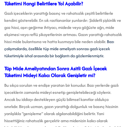
Tüketimi Hangi Belirtilere Yol Açabilir?
Gazlı içeceklerin yarattığı basınç ve rahatsızlık çeşitli belirtilerle
kendini gösterebilir. En sık rastlananlar şunlardır: Şiddetli şişkinlik ve
gaz hissi, aşırı geğirme ihtiyacı, midede veya göğüste ağrı, mide
ekşimesi veya reflü şikayetlerinin artması. Gazın yarattığı rahatsızlık
hissi mide bulantısına ve hatta kusmaya bile neden olabilir.
Bazı
çalışmalarda, özellikle tüp mide ameliyatı sonrası gazlı içecek
tüketimiyle ishal arasında bir bağlantı da gözlemlenmiştir.
Tüp Mide Ameliyatından Sonra Asitli Gazlı İçecek
Tüketimi Mideyi Kalıcı Olarak Genişletir mi?
Bu sıkça sorulan ve endişe yaratan bir konudur. Bazı yerlerde gazlı
içeceklerin zamanla mideyi esnetip genişletebileceği söylenir.
Ancak bu iddiayı destekleyen güçlü bilimsel kanıtlar oldukça
sınırlıdır. Birçok uzman, gazın yarattığı dolgunluk ve basınç hissinin
yanlışlıkla “genişleme” olarak algılanabildiğini belirtir. Yani
hissettiğiniz rahatsızlık gerçektir ama midenizin kalıcı olarak