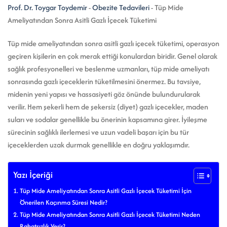
Prof. Dr. Toygar Toydemir
-
Obezite Tedavileri
-
Tüp Mide
Ameliyatından Sonra Asitli Gazlı İçecek Tüketimi
Tüp mide ameliyatından sonra asitli gazlı içecek tüketimi, operasyon
geçiren kişilerin en çok merak ettiği konulardan biridir. Genel olarak
sağlık profesyonelleri ve beslenme uzmanları, tüp mide ameliyatı
sonrasında gazlı içeceklerin tüketilmesini önermez. Bu tavsiye,
midenin yeni yapısı ve hassasiyeti göz önünde bulundurularak
verilir. Hem şekerli hem de şekersiz (diyet) gazlı içecekler, maden
suları ve sodalar genellikle bu önerinin kapsamına girer. İyileşme
sürecinin sağlıklı ilerlemesi ve uzun vadeli başarı için bu tür
içeceklerden uzak durmak genellikle en doğru yaklaşımdır.
Yazı İçeriği
Tüp Mide Ameliyatından Sonra Asitli Gazlı İçecek Tüketimi İçin
Önerilen Kaçınma Süresi Nedir?
Tüp Mide Ameliyatından Sonra Asitli Gazlı İçecek Tüketimi Neden
Rahatsızlık Verir?