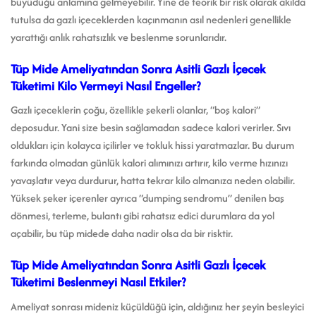
büyüdüğü anlamına gelmeyebilir. Yine de teorik bir risk olarak akılda
tutulsa da gazlı içeceklerden kaçınmanın asıl nedenleri genellikle
yarattığı anlık rahatsızlık ve beslenme sorunlarıdır.
Tüp Mide Ameliyatından Sonra Asitli Gazlı İçecek
Tüketimi Kilo Vermeyi Nasıl Engeller?
Gazlı içeceklerin çoğu, özellikle şekerli olanlar, “boş kalori”
deposudur. Yani size besin sağlamadan sadece kalori verirler. Sıvı
oldukları için kolayca içilirler ve tokluk hissi yaratmazlar. Bu durum
farkında olmadan günlük kalori alımınızı artırır, kilo verme hızınızı
yavaşlatır veya durdurur, hatta tekrar kilo almanıza neden olabilir.
Yüksek şeker içerenler ayrıca “dumping sendromu” denilen baş
dönmesi, terleme, bulantı gibi rahatsız edici durumlara da yol
açabilir, bu tüp midede daha nadir olsa da bir risktir.
Tüp Mide Ameliyatından Sonra Asitli Gazlı İçecek
Tüketimi Beslenmeyi Nasıl Etkiler?
Ameliyat sonrası mideniz küçüldüğü için, aldığınız her şeyin besleyici