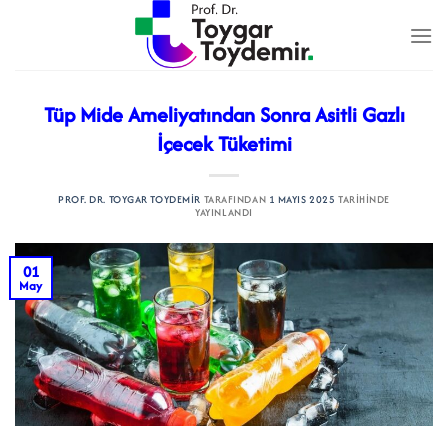
İçeriğe
atla
Tüp Mide Ameliyatından Sonra Asitli Gazlı
İçecek Tüketimi
PROF. DR. TOYGAR TOYDEMIR
TARAFINDAN
1 MAYIS 2025
TARIHINDE
YAYINLANDI
01
May