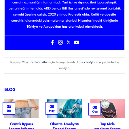
cerrahi uzmanlığını tamamladı. Yurt içi ve dışında ileri laparoskopik
cerrahi eğitimleri aldı. ABD Lenox Hill Hastanesi’nde revizyonel bariatrik
cerrahi üzerine çalıştı. 2020 yılında Profesör oldu. Reflü ve obezite
cerrahisi alanındaki çalışmalarına İstanbul Nişantaşı’ndaki kliniğinde
Türkiye ve Avrupa’dan hastalar kabul etmektedir.
Bu giriş
Obezite Tedavileri
içinde yayınlandı.
Kalıcı bağlantıyı
yer imlerine
ekleyin.
BLOG
05
08
08
Şub
May
Oca
Gastrik Bypass
Obezite Ameliyatı
Tüp Mide
Sonrası İyileşme
Öncesi-Sonrası
Ameliyatı Sonrası