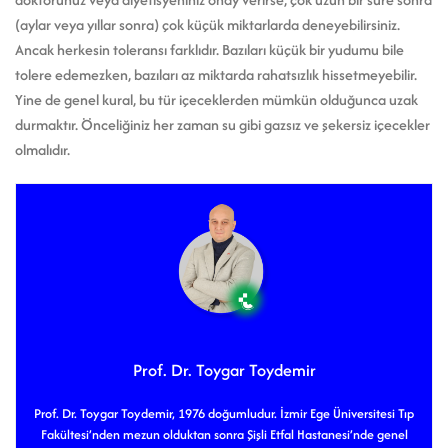
(aylar veya yıllar sonra) çok küçük miktarlarda deneyebilirsiniz.
Ancak herkesin toleransı farklıdır. Bazıları küçük bir yudumu bile
tolere edemezken, bazıları az miktarda rahatsızlık hissetmeyebilir.
Yine de genel kural, bu tür içeceklerden mümkün olduğunca uzak
durmaktır. Önceliğiniz her zaman su gibi gazsız ve şekersiz içecekler
olmalıdır.
Prof. Dr. Toygar Toydemir
Prof. Dr. Toygar Toydemir, 1976 doğumludur. İzmir Ege Üniversitesi Tıp
Fakültesi’nden mezun olduktan sonra Şişli Etfal Hastanesi’nde genel