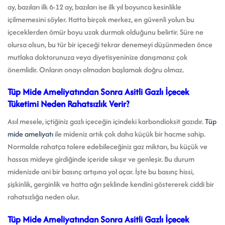
ay, bazıları ilk 6-12 ay, bazıları ise ilk yıl boyunca kesinlikle
içilmemesini söyler. Hatta birçok merkez, en güvenli yolun bu
içeceklerden ömür boyu uzak durmak olduğunu belirtir. Süre ne
olursa olsun, bu tür bir içeceği tekrar denemeyi düşünmeden önce
mutlaka doktorunuza veya diyetisyeninize danışmanız çok
önemlidir. Onların onayı olmadan başlamak doğru olmaz.
Tüp Mide Ameliyatından Sonra Asitli Gazlı İçecek
Tüketimi Neden Rahatsızlık Verir?
Asıl mesele, içtiğiniz gazlı içeceğin içindeki karbondioksit gazıdır.
Tüp
mide ameliyatı
ile mideniz artık çok daha küçük bir hacme sahip.
Normalde rahatça tolere edebileceğiniz gaz miktarı, bu küçük ve
hassas mideye girdiğinde içeride sıkışır ve genleşir. Bu durum
midenizde ani bir basınç artışına yol açar. İşte bu basınç hissi,
şişkinlik, gerginlik ve hatta ağrı şeklinde kendini göstererek ciddi bir
rahatsızlığa neden olur.
Tüp Mide Ameliyatından Sonra Asitli Gazlı İçecek