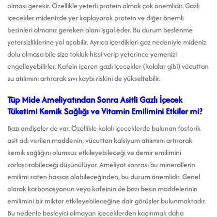
olması gerekir. Özellikle yeterli protein almak çok önemlidir. Gazlı
içecekler midenizde yer kaplayarak protein ve diğer önemli
besinleri almanız gereken alanı işgal eder. Bu durum beslenme
yetersizliklerine yol açabilir. Ayrıca içerdikleri gaz nedeniyle mideniz
dolu olmasa bile size tokluk hissi verip yeterince yemenizi
engelleyebilirler. Kafein içeren gazlı içecekler (kolalar gibi) vücuttan
su atılımını artırarak sıvı kaybı riskini de yükseltebilir.
Tüp Mide Ameliyatından Sonra Asitli Gazlı İçecek
Tüketimi Kemik Sağlığı ve Vitamin Emilimini Etkiler mi?
Bazı endişeler de var. Özellikle kolalı içeceklerde bulunan fosforik
asit adı verilen maddenin, vücuttan kalsiyum atılımını artırarak
kemik sağlığını olumsuz etkileyebileceği ve demir emilimini
zorlaştırabileceği düşünülüyor. Ameliyat sonrası bu minerallerin
emilimi zaten hassas olabileceğinden, bu durum önemlidir. Genel
olarak karbonasyonun veya kafeinin de bazı besin maddelerinin
emilimini bir miktar etkileyebileceğine dair görüşler bulunmaktadır.
Bu nedenle besleyici olmayan içeceklerden kaçınmak daha