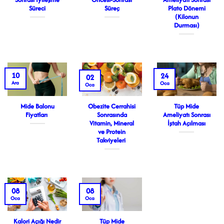
Süreci
Süreç
Plato Dönemi
(Kilonun
Durması)
10
24
02
Ara
Oca
Oca
Mide Balonu
Obezite Cerrahisi
Tüp Mide
Fiyatları
Sonrasında
Ameliyatı Sonrası
Vitamin, Mineral
İştah Açılması
ve Protein
Takviyeleri
08
08
Oca
Oca
Kalori Açığı Nedir
Tüp Mide