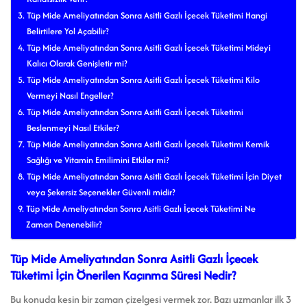
Tüp Mide Ameliyatından Sonra Asitli Gazlı İçecek Tüketimi Hangi
Belirtilere Yol Açabilir?
Tüp Mide Ameliyatından Sonra Asitli Gazlı İçecek Tüketimi Mideyi
Kalıcı Olarak Genişletir mi?
Tüp Mide Ameliyatından Sonra Asitli Gazlı İçecek Tüketimi Kilo
Vermeyi Nasıl Engeller?
Tüp Mide Ameliyatından Sonra Asitli Gazlı İçecek Tüketimi
Beslenmeyi Nasıl Etkiler?
Tüp Mide Ameliyatından Sonra Asitli Gazlı İçecek Tüketimi Kemik
Sağlığı ve Vitamin Emilimini Etkiler mi?
Tüp Mide Ameliyatından Sonra Asitli Gazlı İçecek Tüketimi İçin Diyet
veya Şekersiz Seçenekler Güvenli midir?
Tüp Mide Ameliyatından Sonra Asitli Gazlı İçecek Tüketimi Ne
Zaman Denenebilir?
Tüp Mide Ameliyatından Sonra Asitli Gazlı İçecek
Tüketimi İçin Önerilen Kaçınma Süresi Nedir?
Bu konuda kesin bir zaman çizelgesi vermek zor. Bazı uzmanlar ilk 3