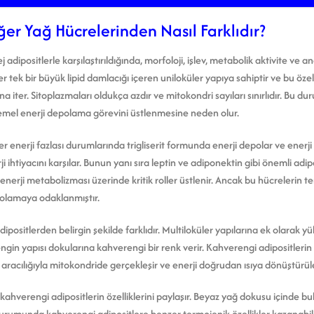
ğer Yağ Hücrelerinden Nasıl Farklıdır?
adipositlerle karşılaştırıldığında, morfoloji, işlev, metabolik aktivite ve 
tler tek bir büyük lipid damlacığı içeren uniloküler yapıya sahiptir ve bu öze
 iter. Sitoplazmaları oldukça azdır ve mitokondri sayıları sınırlıdır. Bu d
emel enerji depolama görevini üstlenmesine neden olur.
er enerji fazlası durumlarında trigliserit formunda enerji depolar ve ener
i ihtiyacını karşılar. Bunun yanı sıra leptin ve adiponektin gibi önemli adip
 enerji metabolizması üzerinde kritik roller üstlenir. Ancak bu hücrelerin 
polamaya odaklanmıştır.
ipositlerden belirgin şekilde farklıdır. Multiloküler yapılarına ek olarak y
ngin yapısı dokularına kahverengi bir renk verir. Kahverengi adipositlerin
aracılığıyla mitokondride gerçekleşir ve enerji doğrudan ısıya dönüştürüle
hverengi adipositlerin özelliklerini paylaşır. Beyaz yağ dokusu içinde bulu
umunda kahverengi adipositlere benzer termojenik özellikler kazanabilirl