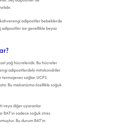
rlıdır.
n kahverengi adipositler bebeklerde
 adipositler ise genellikle beyaz
ar?
özel yağ hücreleridir. Bu hücreler
engi adipositlerdeki mitokondriler
nde termojenez sağlar. UCP1
atır. Bu mekanizma özellikle soğuk
i veya diğer uyaranlar
lar BAT’ın sadece soğuk stres
oymuştur. Bu durum BAT’ın