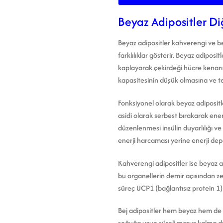
Beyaz Adipositler Di
Beyaz adipositler kahverengi ve bej 
farklılıklar gösterir. Beyaz adiposi
kaplayarak çekirdeği hücre kenarına
kapasitesinin düşük olmasına ve t
Fonksiyonel olarak beyaz adipositl
asidi olarak serbest bırakarak enerj
düzenlenmesi insülin duyarlılığı ve
enerji harcaması yerine enerji de
Kahverengi adipositler ise beyaz ad
bu organellerin demir açısından ze
süreç UCP1 (bağlantısız protein 1) 
Bej adipositler hem beyaz hem de ka
soğuğa uzun süreli maruz kalma dur