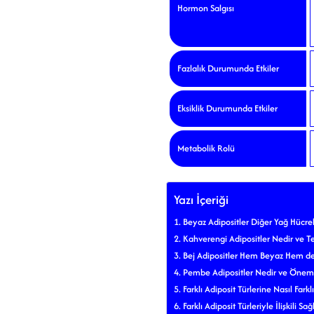
Hormon Salgısı
Fazlalık Durumunda Etkiler
Eksiklik Durumunda Etkiler
Metabolik Rolü
Yazı İçeriği
Beyaz Adipositler Diğer Yağ Hücrele
Kahverengi Adipositler Nedir ve T
Bej Adipositler Hem Beyaz Hem de 
Pembe Adipositler Nedir ve Önemi
Farklı Adiposit Türlerine Nasıl Farklı
Farklı Adiposit Türleriyle İlişkili Sağ