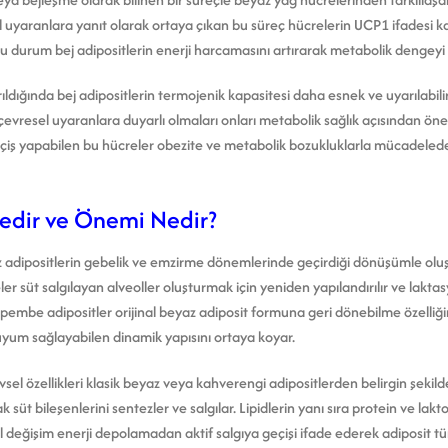
l uyaranlara yanıt olarak ortaya çıkan bu süreç hücrelerin UCP1 ifadesi 
u durum bej adipositlerin enerji harcamasını artırarak metabolik dengeyi
ıldığında bej adipositlerin termojenik kapasitesi daha esnek ve uyarılabilir 
resel uyaranlara duyarlı olmaları onları metabolik sağlık açısından önemli
çiş yapabilen bu hücreler obezite ve metabolik bozukluklarla mücadele
edir ve Önemi Nedir?
adipositlerin gebelik ve emzirme dönemlerinde geçirdiği dönüşümle oluşan
ler süt salgılayan alveoller oluşturmak için yeniden yapılandırılır ve lak
a pembe adipositler orijinal beyaz adiposit formuna geri dönebilme özelli
 uyum sağlayabilen dinamik yapısını ortaya koyar.
vsel özellikleri klasik beyaz veya kahverengi adipositlerden belirgin şekil
 süt bileşenlerini sentezler ve salgılar. Lipidlerin yanı sıra protein ve lak
el değişim enerji depolamadan aktif salgıya geçişi ifade ederek adiposit t