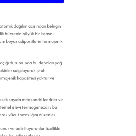
anatomik dağılım açısından belirgin
llik hücrenin büyük bir kısmını
urum beyaz adipositlerin termojenik
ji açığı durumunda bu depoları yağ
okinler salgılayarak iştah
termojenik kapasitesi yoktur ve
üksek sayıda mitokondri içerirler ve
 temel işlevi termogenezdir; bu
rek vücut sıcaklığını düzenler.
nur ve belirli uyaranlar özellikle
er. Bej adipositler de