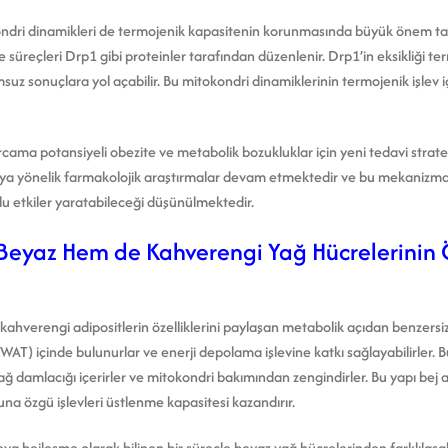
ndri dinamikleri de termojenik kapasitenin korunmasında büyük önem taşı
 süreçleri Drp1 gibi proteinler tarafından düzenlenir. Drp1’in eksikliği 
suz sonuçlara yol açabilir. Bu mitokondri dinamiklerinin termojenik işlev
cama potansiyeli obezite ve metabolik bozukluklar için yeni tedavi strateji
ırmaya yönelik farmakolojik araştırmalar devam etmektedir ve bu mekanizmal
mlu etkiler yaratabileceği düşünülmektedir.
Beyaz Hem de Kahverengi Yağ Hücrelerinin Ö
ahverengi adipositlerin özelliklerini paylaşan metabolik açıdan benzersiz
AT) içinde bulunurlar ve enerji depolama işlevine katkı sağlayabilirler. 
ağ damlacığı içerirler ve mitokondri bakımından zengindirler. Bu yapı bej ad
na özgü işlevleri üstlenme kapasitesi kazandırır.
ya bejleşme olarak bilinen bir süreçle beyaz yağ hücrelerinden farklılaşab