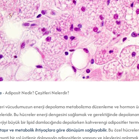
e
-
Adiposit Nedir? Çeşitleri Nelerdir?
eleri vücudumuzun enerji depolama metabolizma düzenleme ve hormon üreti
eridir. Bu hücreler enerji dengesini sağlamak ve gerektiğinde depolanan 
erjiyi büyük bir lipid damlacığında depolarken kahverengi adipositler termog
ini taşır ve metabolik ihtiyaçlara göre dönüşüm sağlayabilir.
Bu özel hücrele
ti bir rol üstlenir dolayısıyla adipositlerin yapısını ve işlevlerini anlama