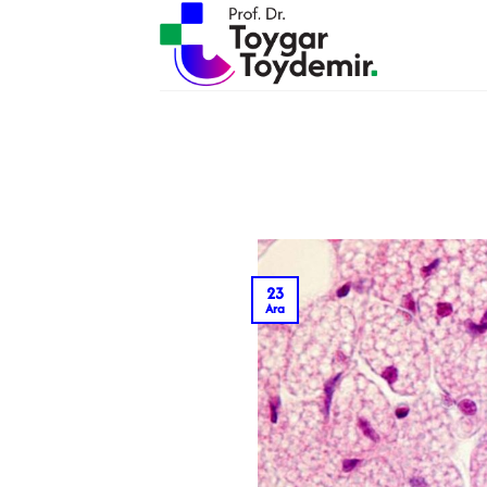
İçeriğe
atla
23
Ara