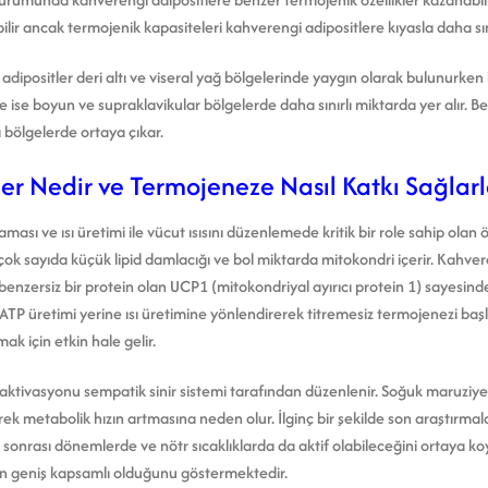
lir ancak termojenik kapasiteleri kahverengi adipositlere kıyasla daha sını
dipositler deri altı ve viseral yağ bölgelerinde yaygın olarak bulunurke
 ise boyun ve supraklavikular bölgelerde daha sınırlı miktarda yer alır. Bej
ı bölgelerde ortaya çıkar.
er Nedir ve Termojeneze Nasıl Katkı Sağlarl
ası ve ısı üretimi ile vücut ısısını düzenlemede kritik bir role sahip olan 
 çok sayıda küçük lipid damlacığı ve bol miktarda mitokondri içerir. Kahver
 benzersiz bir protein olan UCP1 (mitokondriyal ayırıcı protein 1) sayesi
TP üretimi yerine ısı üretimine yönlendirerek titremesiz termojenezi başl
mak için etkin hale gelir.
tivasyonu sempatik sinir sistemi tarafından düzenlenir. Soğuk maruziyet
rek metabolik hızın artmasına neden olur. İlginç bir şekilde son araştırma
sonrası dönemlerde ve nötr sıcaklıklarda da aktif olabileceğini ortaya k
ün geniş kapsamlı olduğunu göstermektedir.