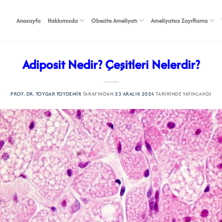
Anasayfa
Hakkımızda
Obezite Ameliyatı
Ameliyatsız Zayıflama
Adiposit Nedir? Çeşitleri Nelerdir?
PROF. DR. TOYGAR TOYDEMIR
TARAFINDAN
23 ARALIK 2024
TARIHINDE YAYINLANDI