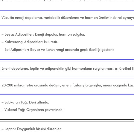
Vücutta enerji depolama, metabolik düzenleme ve hormon üretiminde rol oynayan
– Beyaz Adipositler: Enerji depolar, hormon salgılar.
– Kahverengi Adipositler: Isı üretir.
– Bej Adipositler: Beyaz ve kahverengi arasında geçiş özelliği gösterir.
Enerji depolama, leptin ve adiponektin gibi hormonların salgılanması, ısı üretimi 
20-200 mikrometre arasında değişir; enerji fazlasıyla genişler, enerji açığında küç
– Subkutan Yağ: Deri altında.
– Viskeral Yağ: Organların çevresinde.
– Leptin: Doygunluk hissini düzenler.