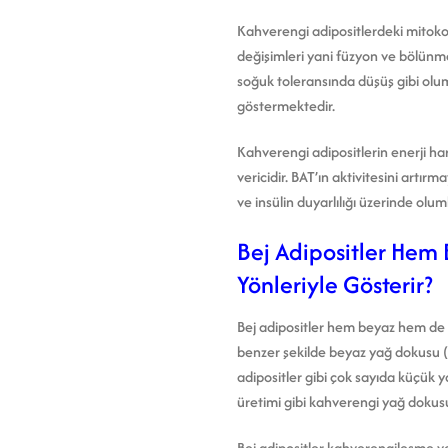
Kahverengi adipositlerdeki mitoko
değişimleri yani füzyon ve bölünme
soğuk toleransında düşüş gibi olum
göstermektedir.
Kahverengi adipositlerin enerji har
vericidir. BAT’ın aktivitesini art
ve insülin duyarlılığı üzerinde olu
Bej Adipositler Hem 
Yönleriyle Gösterir?
Bej adipositler hem beyaz hem de k
benzer şekilde beyaz yağ dokusu (W
adipositler gibi çok sayıda küçük y
üretimi gibi kahverengi yağ dokusu
Bej adipositler kahverengileşme ve