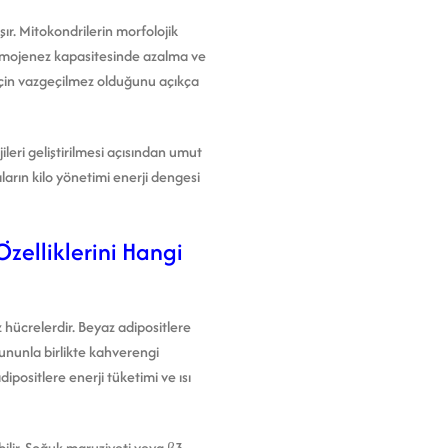
r. Mitokondrilerin morfolojik
termojenez kapasitesinde azalma ve
 için vazgeçilmez olduğunu açıkça
leri geliştirilmesi açısından umut
arın kilo yönetimi enerji dengesi
zelliklerini Hangi
 hücrelerdir. Beyaz adipositlere
Bununla birlikte kahverengi
ipositlere enerji tüketimi ve ısı
ilir. Soğuk maruziyeti veya β3-