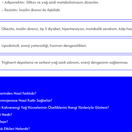
– Adiponektin: Glikoz ve yağ asidi metabolizmasını düzenler.
– Rezistin: İnsülin direnci ile ilişkilidir.
Obezite, insülin direnci, tip 2 diyabet, hipertansiyon, metabolik sendrom, kalp hast
Lipodistrofi, enerji yetersizliği, hormon dengesizlikleri.
Trigliserit depolama ve serbest yağ asidi salınımı, enerji dengesinin sağlanması.
rinden Nasıl Farklıdır?
ermojeneze Nasıl Katkı Sağlarlar?
Kahverengi Yağ Hücrelerinin Özelliklerini Hangi Yönleriyle Gösterir?
 Nedir?
laşır?
lık Etkileri Nelerdir?