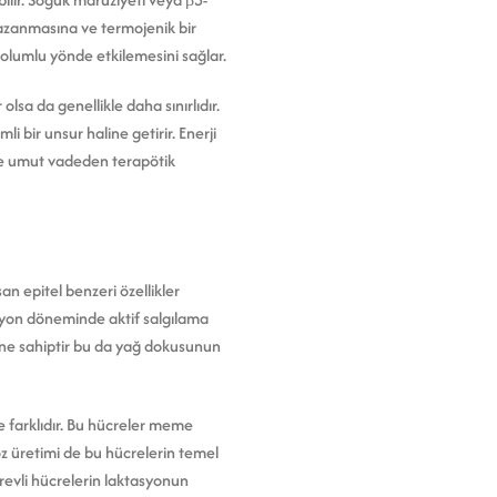
kazanmasına ve termojenik bir
 olumlu yönde etkilemesini sağlar.
olsa da genellikle daha sınırlıdır.
 bir unsur haline getirir. Enerji
de umut vadeden terapötik
 epitel benzeri özellikler
tasyon döneminde aktif salgılama
ğine sahiptir bu da yağ dokusunun
de farklıdır. Bu hücreler meme
toz üretimi de bu hücrelerin temel
ürevli hücrelerin laktasyonun