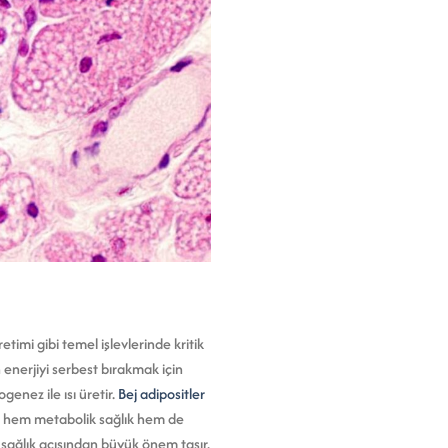
mi gibi temel işlevlerinde kritik
enerjiyi serbest bırakmak için
enez ile ısı üretir.
Bej adipositler
r hem metabolik sağlık hem de
k sağlık açısından büyük önem taşır.