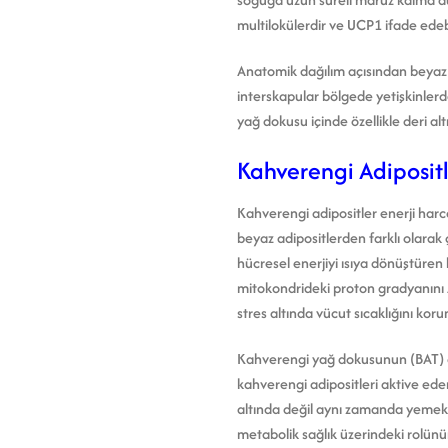
multilokülerdir ve UCP1 ifade edebi
Anatomik dağılım açısından beyaz a
interskapular bölgede yetişkinlerde
yağ dokusu içinde özellikle deri alt
Kahverengi Adipositl
Kahverengi adipositler enerji harcam
beyaz adipositlerden farklı olarak
hücresel enerjiyi ısıya dönüştüren
mitokondrideki proton gradyanını A
stres altında vücut sıcaklığını koru
Kahverengi yağ dokusunun (BAT) ak
kahverengi adipositleri aktive ede
altında değil aynı zamanda yemek 
metabolik sağlık üzerindeki rolün