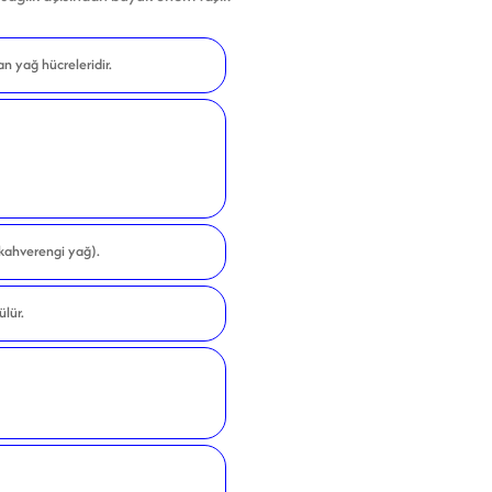
 yağ hücreleridir.
(kahverengi yağ).
ülür.