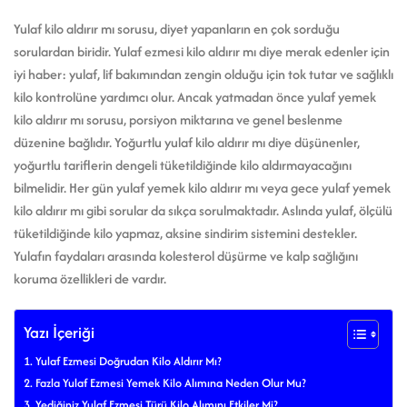
Yulaf kilo aldırır mı sorusu, diyet yapanların en çok sorduğu
sorulardan biridir. Yulaf ezmesi kilo aldırır mı diye merak edenler için
iyi haber: yulaf, lif bakımından zengin olduğu için tok tutar ve sağlıklı
kilo kontrolüne yardımcı olur. Ancak yatmadan önce yulaf yemek
kilo aldırır mı sorusu, porsiyon miktarına ve genel beslenme
düzenine bağlıdır. Yoğurtlu yulaf kilo aldırır mı diye düşünenler,
yoğurtlu tariflerin dengeli tüketildiğinde kilo aldırmayacağını
bilmelidir. Her gün yulaf yemek kilo aldırır mı veya gece yulaf yemek
kilo aldırır mı gibi sorular da sıkça sorulmaktadır. Aslında yulaf, ölçülü
tüketildiğinde kilo yapmaz, aksine sindirim sistemini destekler.
Yulafın faydaları arasında kolesterol düşürme ve kalp sağlığını
koruma özellikleri de vardır.
Yazı İçeriği
Yulaf Ezmesi Doğrudan Kilo Aldırır Mı?
Fazla Yulaf Ezmesi Yemek Kilo Alımına Neden Olur Mu?
Yediğiniz Yulaf Ezmesi Türü Kilo Alımını Etkiler Mi?