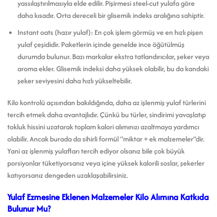
yassılaştırılmasıyla elde edilir. Pişirmesi steel-cut yulafa göre
daha kısadır. Orta dereceli bir glisemik indeks aralığına sahiptir.
Instant oats (hazır yulaf): En çok işlem görmüş ve en hızlı pişen
yulaf çeşididir. Paketlerin içinde genelde ince öğütülmüş
durumda bulunur. Bazı markalar ekstra tatlandırıcılar, şeker veya
aroma ekler. Glisemik indeksi daha yüksek olabilir, bu da kandaki
şeker seviyesini daha hızlı yükseltebilir.
Kilo kontrolü açısından bakıldığında, daha az işlenmiş yulaf türlerini
tercih etmek daha avantajlıdır. Çünkü bu türler, sindirimi yavaşlatıp
tokluk hissini uzatarak toplam kalori alımınızı azaltmaya yardımcı
olabilir. Ancak burada da sihirli formül “miktar + ek malzemeler”dir.
Yani az işlenmiş yulafları tercih ediyor olsanız bile çok büyük
porsiyonlar tüketiyorsanız veya içine yüksek kalorili soslar, şekerler
katıyorsanız dengeden uzaklaşabilirsiniz.
Yulaf Ezmesine Eklenen Malzemeler Kilo Alımına Katkıda
Bulunur Mu?