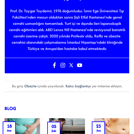
Prof. Dr. Toygar Toydemir, 1976 doğumludur. İzmir Ege Üniversitesi Tıp
Fakültesi’nden mezun olduktan sonra Şişli Etfal Hastanesi’nde genel
cerrahi uzmanlığını tamamladı. Yurt içi ve dışında ileri laparoskopik
cerrahi eğitimleri aldı. ABD Lenox Hill Hastanesi’nde revizyonel bariatrik
cerrahi üzerine çalıştı. 2020 yılında Profesör oldu. Reflü ve obezite
cerrahisi alanındaki çalışmalarına İstanbul Nişantaşı’ndaki kliniğinde
Türkiye ve Avrupa’dan hastalar kabul etmektedir.
Bu giriş
Obezite
içinde yayınlandı.
Kalıcı bağlantıyı
yer imlerine ekleyin.
BLOG
18
23
05
Ara
Ara
Şub