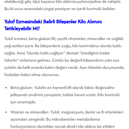
olabileceği gibi, ölçü kaçarsa kilo aldırma potansiyeline de sahiptir.
Bu iki ucun arasındaki çizgiyi porsiyon ve içerik kontrolü belirler.
Yulaf Ezmesindeki Belirli Bileşenler Kilo Alımını
Tetikleyebilir Mi?
Yulaf ezmesi; beta-glukan lifi, çeşitli vitaminler, mineraller ve sağlıklı
yağ asitleri içerir. Bu bileşenlerin çoğu, kilo kontrolüne olumlu katkı
sağlar. Ama “olumlu katkı sağlıyor” demek “istediğiniz kadar
tüketin” anlamına gelmez. Çünkü bu değerli bileşenlerin yanı sıra
yulafın da belli oranda kalori değeri vardır. Aşırı tüketim durumunda,
fazladan kalori almış olursunuz.
Beta-glukan: Yulafın en kıymetli lifi olarak bilinir. Bağırsakta
jelleşerek sindirimi yavaşlatır, tokluk hissini uzatır. Kilo kontrolü
için avantajdır.
Vitamin ve mineraller: Yulaf, magnezyum, demir ve B vitaminleri
açısından zengindir. Bu mikrobesinler metabolizma
fonksiyonlarını destekler ancak direkt kilo aldırıcı bir etkileri