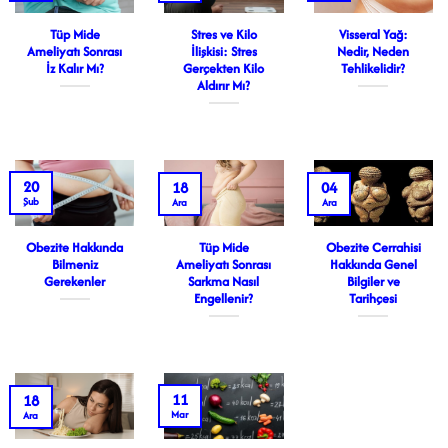
Tüp Mide
Stres ve Kilo
Visseral Yağ:
Ameliyatı Sonrası
İlişkisi: Stres
Nedir, Neden
İz Kalır Mı?
Gerçekten Kilo
Tehlikelidir?
Aldırır Mı?
20
18
04
Şub
Ara
Ara
Obezite Hakkında
Tüp Mide
Obezite Cerrahisi
Bilmeniz
Ameliyatı Sonrası
Hakkında Genel
Gerekenler
Sarkma Nasıl
Bilgiler ve
Engellenir?
Tarihçesi
11
18
Mar
Ara