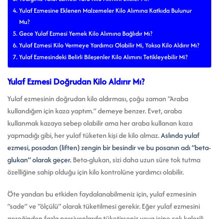
Yulaf Ezmesine Eklenen Malzemeler Kilo Alımına Katkıda Bulunur
Mu?
Gece Yulaf Ezmesi Yemek Kilo Alımına Bağlıdır Mı?
Yulaf Ezmesi Kilo Vermeye Yardımcı Olabilir Mi, Yoksa Kilo Aldırır Mı?
Yulaf Ezmesindeki Belirli Bileşenler Kilo Alımını Tetikleyebilir Mi?
Yulaf Ezmesi Doğrudan Kilo Aldırır Mı?
Yulaf ezmesinin doğrudan kilo aldırması, çoğu zaman “Araba
kullandığım için kaza yaptım.” demeye benzer. Evet, araba
kullanmak kazaya sebep olabilir ama her araba kullanan kaza
yapmadığı gibi, her yulaf tüketen kişi de kilo almaz.
Aslında yulaf
ezmesi, posadan (liften) zengin bir besindir ve bu posanın adı “beta-
glukan” olarak geçer.
Beta-glukan, sizi daha uzun süre tok tutma
özelliğine sahip olduğu için kilo kontrolüne yardımcı olabilir.
Öte yandan bu etkiden faydalanabilmeniz için, yulaf ezmesinin
“sade” ve “ölçülü” olarak tüketilmesi gerekir. Eğer yulaf ezmesini
gereğinden fazla porsiyonlarda tüketirseniz veya içine çok kalorili