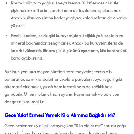
Kremalı süt, tam yağlı süt veya krema: Yulaf ezmesini sütle
pişirmek lezzeti artırır, proteinden de faydalanmış olursunuz.
Ancak kullanılan süt ne kadar yağlıysa, kalori miktarı da o kadar
yükselir.
Fındık, badem, ceviz gibi kuruyemişler: Sağlıklı yağ, protein ve
mineral bakımından zengindirler. Ancak bu kuruyemişlerin de
kalorisi yüksektir. Bir avuç içi ölçüsünü aşarsanız, kilo kontrolünü
baltalayabilirsiniz.
Bunların yanı sıra meyve püreleri, taze meyveler, tarçın gibi
baharatlar, az miktarda bitter çikolata parçaları veya yoğurt gibi
alternatif eklemeler, yulafı hem lezzetli hem de sağlıklı hale
getirebilir. Önemli olan elinizin ayarını kaçırmamak ve porsiyon
dengesini korumaktır.
Gece Yulaf Ezmesi Yemek Kilo Alımına Bağlıdır Mı?
Gece beslenmesiyle ilgili ortaya çıkan “Kilo aldırır mı?” sorusu çoğu
kişinin kafasını kurcalayan bir konudur. Esasında günün hangi