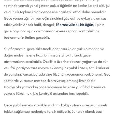
saatinde yemek yendiğinden çok, o öğünün ne kadar kalorili olduğu
ve günlük toplam kalori dengesine nasıl etki ettiği daha önemlidir.
Gece yenen ağır bir yemeğin sindirimi güçleşir ve uykuyu olumsuz
etkileyebilir. Ancak hafif, dengeli,
lif oranı yüksek bir öğün
, kişinin
gece boyunca aşırı acıkmasını önleyerek sabah kontrolsüz bir
beslenmenin önüne geçebilir.
Yulaf ezmesini gece tüketmek, eğer aşırı kalori yükü olmadan ve
doğru malzemelerle hazırlanmışsa, sizi tok tutarak gece
atıştırmalarını azaltabilir. Özellikle üzerine birazcık yoğurt ya da süt
ve ufak porsiyon taze meyve eklenmiş bir yulaf kâsesi, tatlı krizlerini
de yatıştırır. Ancak burada yine ölçünün kaçmaması çok önemli. Geç
saatlerde vücudun metabolik hızı yavaşlama eğilimindedir.
Dolayısıyla yatmadan önce kocaman bir kase yulafı bol krema ve
şekerle tüketmek, kilo kontrolü açısından ters tepebilir.
Gece yulaf ezmesi, özellikle sindirimi kolaylaştırması ve uzun süreli
tokluk sağlaması nedeniyle tercih edilebilir. Buna ek olarak bazı