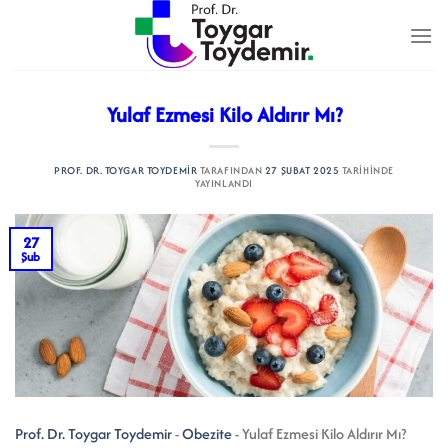
İçeriğe
atla
Yulaf Ezmesi Kilo Aldırır Mı?
PROF. DR. TOYGAR TOYDEMIR
TARAFINDAN
27 ŞUBAT 2025
TARIHINDE
YAYINLANDI
27
Şub
Prof. Dr. Toygar Toydemir
-
Obezite
-
Yulaf Ezmesi Kilo Aldırır Mı?