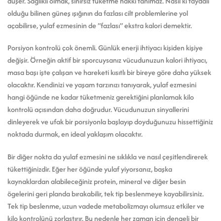
düşer. Sağlıklı olmak, sınırsız tüketme hakkı tanımaz. Nasıl ki faydalı
olduğu bilinen güneş ışığının da fazlası cilt problemlerine yol
açabilirse, yulaf ezmesinin de “fazlası” ekstra kalori demektir.
Porsiyon kontrolü çok önemli. Günlük enerji ihtiyacı kişiden kişiye
değişir. Örneğin aktif bir sporcuysanız vücudunuzun kalori ihtiyacı,
masa başı işte çalışan ve hareketi kısıtlı bir bireye göre daha yüksek
olacaktır. Kendinizi ve yaşam tarzınızı tanıyarak, yulaf ezmesini
hangi öğünde ne kadar tüketmeniz gerektiğini planlamak kilo
kontrolü açısından daha doğrudur. Vücudunuzun sinyallerini
dinleyerek ve ufak bir porsiyonla başlayıp doyduğunuzu hissettiğiniz
noktada durmak, en ideal yaklaşım olacaktır.
Bir diğer nokta da yulaf ezmesini ne sıklıkla ve nasıl çeşitlendirerek
tükettiğinizdir. Eğer her öğünde yulaf yiyorsanız, başka
kaynaklardan alabileceğiniz protein, mineral ve diğer besin
ögelerini geri planda bırakabilir, tek tip beslenmeye kayabilirsiniz.
Tek tip beslenme, uzun vadede metabolizmayı olumsuz etkiler ve
kilo kontrolünü zorlaştırır. Bu nedenle her zaman için dengeli bir