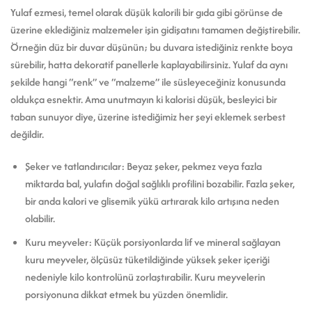
Yulaf ezmesi, temel olarak düşük kalorili bir gıda gibi görünse de
üzerine eklediğiniz malzemeler işin gidişatını tamamen değiştirebilir.
Örneğin düz bir duvar düşünün; bu duvara istediğiniz renkte boya
sürebilir, hatta dekoratif panellerle kaplayabilirsiniz. Yulaf da aynı
şekilde hangi “renk” ve “malzeme” ile süsleyeceğiniz konusunda
oldukça esnektir. Ama unutmayın ki kalorisi düşük, besleyici bir
taban sunuyor diye, üzerine istediğimiz her şeyi eklemek serbest
değildir.
Şeker ve tatlandırıcılar: Beyaz şeker, pekmez veya fazla
miktarda bal, yulafın doğal sağlıklı profilini bozabilir. Fazla şeker,
bir anda kalori ve glisemik yükü artırarak kilo artışına neden
olabilir.
Kuru meyveler: Küçük porsiyonlarda lif ve mineral sağlayan
kuru meyveler, ölçüsüz tüketildiğinde yüksek şeker içeriği
nedeniyle kilo kontrolünü zorlaştırabilir. Kuru meyvelerin
porsiyonuna dikkat etmek bu yüzden önemlidir.