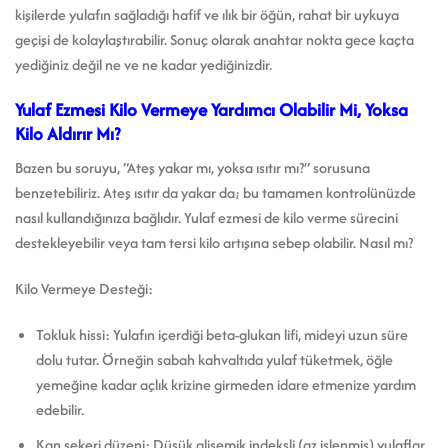
kişilerde yulafın sağladığı hafif ve ılık bir öğün, rahat bir uykuya
geçişi de kolaylaştırabilir. Sonuç olarak anahtar nokta gece kaçta
yediğiniz değil ne ve ne kadar yediğinizdir.
Yulaf Ezmesi Kilo Vermeye Yardımcı Olabilir Mi, Yoksa
Kilo Aldırır Mı?
Bazen bu soruyu, “Ateş yakar mı, yoksa ısıtır mı?” sorusuna
benzetebiliriz. Ateş ısıtır da yakar da; bu tamamen kontrolünüzde
nasıl kullandığınıza bağlıdır. Yulaf ezmesi de kilo verme sürecini
destekleyebilir veya tam tersi kilo artışına sebep olabilir. Nasıl mı?
Kilo Vermeye Desteği:
Tokluk hissi: Yulafın içerdiği beta-glukan lifi, mideyi uzun süre
dolu tutar. Örneğin sabah kahvaltıda yulaf tüketmek, öğle
yemeğine kadar açlık krizine girmeden idare etmenize yardım
edebilir.
Kan şekeri düzeni: Düşük glisemik indeksli (az işlenmiş) yulaflar,