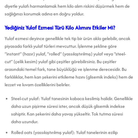
diyetle yulafı harmanlamak hem kilo alım riskini düşürmek hem de
sağlığınızı korumak adına en doğru yoldur.
Yediğiniz Yulaf Ezmesi Türü Kilo Alımını Etkiler Mi?
Yulaf ezmesi deyince genellikle tek tip bir ürün akla gelebilir, ancak
piyasada farklı yulaf türleri mevcuttur. İşlenme şekline göre
“instant” (hazır) yulaf, “rolled” (yassılaştırılmış) yulaf veya “steel-
cut” (çelik kesim) yulaf gibi çeşitler görebilirsiniz. Bu çeşitler
arasındaki temel fark, tane büyüklüğü ve işlenme derecesidir. Bu
farklılıklar, hem kan şekerini etkileme hızını (glisemik indeks) hem de
lezzet ve kıvam özelliklerini belirler.
Steel-cut yulaf: Yulaf tanesinin kabaca kesilmiş halidir. Genellikle
daha uzun pişirme süresi ister, ancak düşük glisemik indekse
sahiptir. Kan şekerini daha yavaş yükseltir. Tok tutma süresi
daha uzundur.
Rolled oats (yassılaştırılmış yulaf): Yulaf tanelerinin ezilip