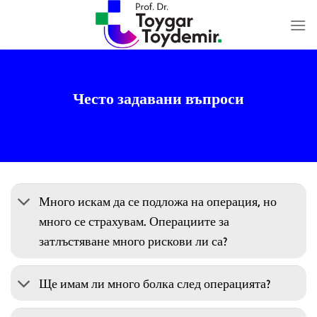
Skip
to
content
Често задавани въпроси
Много искам да се подложа на операция, но
много се страхувам. Операциите за
затлъстяване много рискови ли са?
Ще имам ли много болка след операцията?