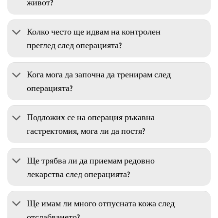
живот?
Колко често ще идвам на контролен
преглед след операцията?
Кога мога да започна да тренирам след
операцията?
Подложих се на операция ръкавна
гастректомия, мога ли да постя?
Ще трябва ли да приемам редовно
лекарства след операцията?
Ще имам ли много отпусната кожа след
отслабването?