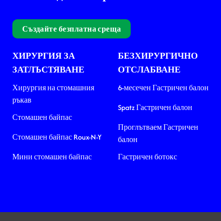
Създайте безплатна среща
ХИРУРГИЯ ЗА
БЕЗХИРУРГИЧНО
ЗАТЛЪСТЯВАНЕ
ОТСЛАБВАНЕ
Хирургия на стомашния
6-месечен Гастричен балон
ръкав
Spatz Гастричен балон
Стомашен байпас
Проглътваем Гастричен
Стомашен байпас Roux-N-Y
балон
Мини стомашен байпас
Гастричен ботокс