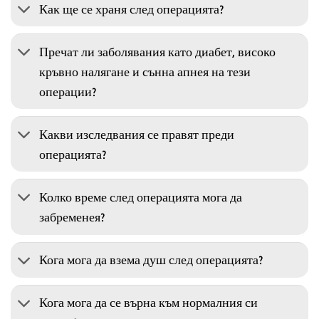
Как ще се храня след операцията?
Пречат ли заболявания като диабет, високо
кръвно налягане и сънна апнея на тези
операции?
Какви изследвания се правят преди
операцията?
Колко време след операцията мога да
забременея?
Кога мога да взема душ след операцията?
Кога мога да се върна към нормалния си