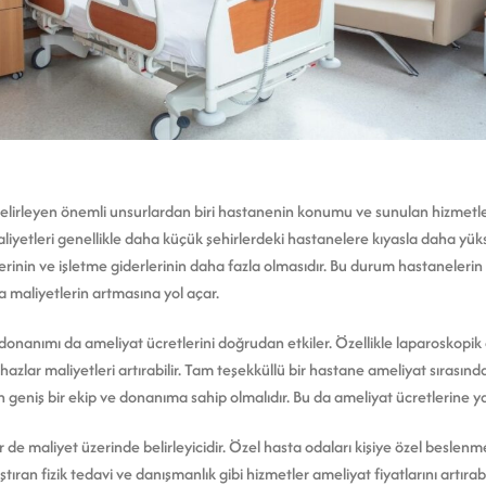
i belirleyen önemli unsurlardan biri hastanenin konumu ve sunulan hizmetl
iyetleri genellikle daha küçük şehirlerdeki hastanelere kıyasla daha yük
rinin ve işletme giderlerinin daha fazla olmasıdır. Bu durum hastaneleri
 maliyetlerin artmasına yol açar.
donanımı da ameliyat ücretlerini doğrudan etkiler. Özellikle laparoskopik 
ihazlar maliyetleri artırabilir. Tam teşekküllü bir hastane ameliyat sırasın
 geniş bir ekip ve donanıma sahip olmalıdır. Bu da ameliyat ücretlerine ya
de maliyet üzerinde belirleyicidir. Özel hasta odaları kişiye özel beslenm
ştıran fizik tedavi ve danışmanlık gibi hizmetler ameliyat fiyatlarını artırab