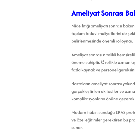
Ameliyat Sonrası Bakı
Mide fıtığı ameliyatı sonrası bakım
toplam tedavi maliyetlerini de şeki
belirlenmesinde önemli rol oynar.
Ameliyat sonrası nitelikli hemşirel
öneme sahiptir. Özellikle uzmanla
fazla kaynak ve personel gereksini
Hastaların ameliyat sonrası yakınd
gerçekleştirilen ek testler ve uzm
komplikasyonların önüne geçerek s
Modern tıbbın sunduğu ERAS protokoll
ve özel eğitimler gerektiren bu p
sunar.