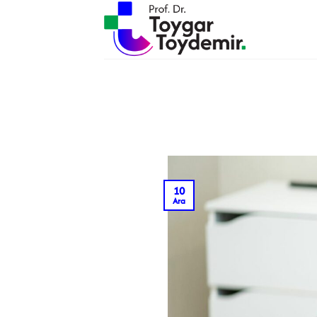
İçeriğe
atla
10
Ara