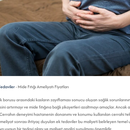
Tedaviler
-
Mide Fıtığı Ameliyatı Fiyatları
 borusu arasındaki kasların zayıflaması sonucu oluşan sağlık sorunlarının 
ini artırmayı ve mide fıtığına bağlı şikayetleri azaltmayı amaçlar. Ancak a
ir. Cerrahın deneyimi hastanenin donanımı ve konumu kullanılan cerrahi te
eliyat sonrası ihtiyaç duyulan ek tedaviler bu maliyeti belirleyen temel u
a uygun bir tedavi planı ve maliyet analizi sunulması önemlidir.