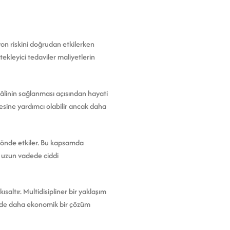
yon riskini doğrudan etkilerken
tekleyici tedaviler maliyetlerin
 hâlinin sağlanması açısından hayati
sine yardımcı olabilir ancak daha
 yönde etkiler. Bu kapsamda
r uzun vadede ciddi
saltır. Multidisipliner bir yaklaşım
dede daha ekonomik bir çözüm