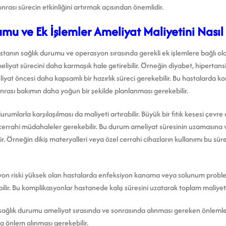
rası sürecin etkinliğini artırmak açısından önemlidir.
mu ve Ek İşlemler Ameliyat Maliyetini Nasıl 
astanın sağlık durumu ve operasyon sırasında gerekli ek işlemlere bağlı olar
meliyat sürecini daha karmaşık hale getirebilir. Örneğin diyabet, hipertan
liyat öncesi daha kapsamlı bir hazırlık süreci gerekebilir. Bu hastalarda k
nrası bakımın daha yoğun bir şekilde planlanması gerekebilir.
mlarla karşılaşılması da maliyeti artırabilir. Büyük bir fıtık kesesi çevre
 cerrahi müdahaleler gerekebilir. Bu durum ameliyat süresinin uzamasına 
. Örneğin dikiş materyalleri veya özel cerrahi cihazların kullanımı bu sür
yon riski yüksek olan hastalarda enfeksiyon kanama veya solunum probleml
ilir. Bu komplikasyonlar hastanede kalış süresini uzatarak toplam maliyeti a
sağlık durumu ameliyat sırasında ve sonrasında alınması gereken önlemleri 
a önlem alınması gerekebilir.