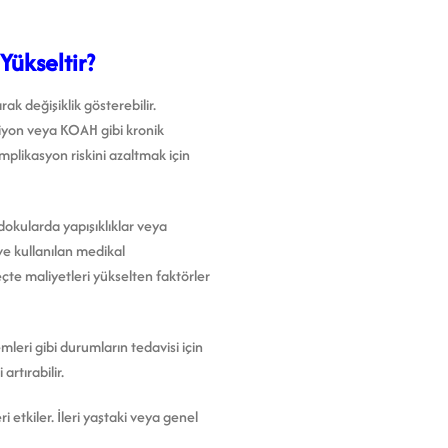
Yükseltir?
ak değişiklik gösterebilir.
siyon veya KOAH gibi kronik
omplikasyon riskini azaltmak için
 dokularda yapışıklıklar veya
ve kullanılan medikal
eçte maliyetleri yükselten faktörler
eri gibi durumların tedavisi için
rtırabilir.
etkiler. İleri yaştaki veya genel