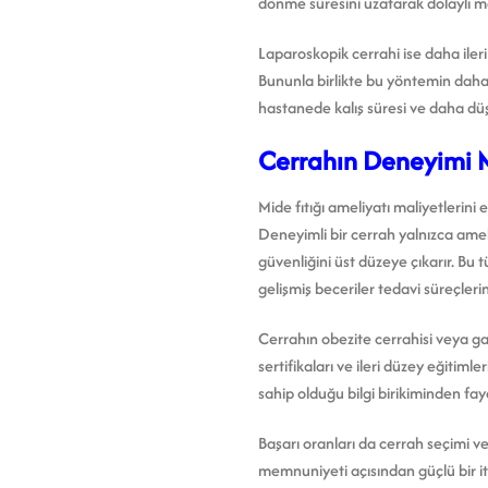
dönme süresini uzatarak dolaylı mali
Laparoskopik cerrahi ise daha ileri
Bununla birlikte bu yöntemin daha k
hastanede kalış süresi ve daha düş
Cerrahın Deneyimi Mid
Mide fıtığı ameliyatı maliyetlerini 
Deneyimli bir cerrah yalnızca amel
güvenliğini üst düzeye çıkarır. Bu 
gelişmiş beceriler tedavi süreçler
Cerrahın obezite cerrahisi veya gas
sertifikaları ve ileri düzey eğitiml
sahip olduğu bilgi birikiminden fay
Başarı oranları da cerrah seçimi v
memnuniyeti açısından güçlü bir iti