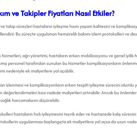
m ve Takipler Fiyatları Nasıl Etkiler?
 ve takip süreçleri hastaların iyileşme hızını yaşam kalitesini ve komplikas
llendirir. Bu süreçte uygulanan hemşirelik bakımı izlem protokolleri ve des
ik hizmetleri, ağrı yönetimi, hastaların erken mobilizasyonu ve genel iyilik
şmış personel tarafından sunulan bu hizmetler komplikasyonların önlenme
mi nedeniyle ek maliyetlere yol açabilir.
an izlenmesi ve komplikasyonların erken tespiti iyileşme sürecini olumlu
an değerlendirmeleri kısa vadede maliyetleri artırabilir. Ancak bu önlemle
ağlık harcamalarını düşürebilir.
eri hastaların hızlı iyileşmesini teşvik eder ve hastanede kalış süresini kı
rotokollerin uygulanması başlangıçta ek maliyetlere yol açsa da uzun va