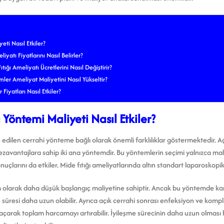
eti Nasıl Etkiler?
yatı Fiyatlarını Nasıl Belirler?
ğı Ameliyatı Ücretlerini Nasıl Değiştirir?
ler Ameliyat Maliyetini Nasıl Yükseltir?
Fiyatları Nasıl Etkiler?
 Yöntemi Maliyeti Nasıl Etkiler?
h edilen cerrahi yönteme bağlı olarak önemli farklılıklar göstermektedir. A
ezavantajlara sahip iki ana yöntemdir. Bu yöntemlerin seçimi yalnızca ma
nuçlarını da etkiler. Mide fıtığı ameliyatlarında altın standart laparoskopik
m olarak daha düşük başlangıç maliyetine sahiptir. Ancak bu yöntemde ka
 süresi daha uzun olabilir. Ayrıca açık cerrahi sonrası enfeksiyon ve kompl
açarak toplam harcamayı artırabilir. İyileşme sürecinin daha uzun olması