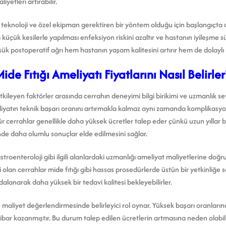
yetleri artırabilir.
 teknoloji ve özel ekipman gerektiren bir yöntem olduğu için başlangıçta dah
üçük kesilerle yapılması enfeksiyon riskini azaltır ve hastanın iyileşme sür
ük postoperatif ağrı hem hastanın yaşam kalitesini artırır hem de dolaylı 
e Fıtığı Ameliyatı Fiyatlarını Nasıl Belirler
etkileyen faktörler arasında cerrahın deneyimi bilgi birikimi ve uzmanlık sev
iyatın teknik başarı oranını artırmakla kalmaz aynı zamanda komplikasyon
tür cerrahlar genellikle daha yüksek ücretler talep eder çünkü uzun yıllar
inde daha olumlu sonuçlar elde edilmesini sağlar.
troenteroloji gibi ilgili alanlardaki uzmanlığı ameliyat maliyetlerine doğr
eri olan cerrahlar mide fıtığı gibi hassas prosedürlerde üstün bir yetkinliğe
dalanarak daha yüksek bir tedavi kalitesi bekleyebilirler.
e maliyet değerlendirmesinde belirleyici rol oynar. Yüksek başarı oranların
bar kazanmıştır. Bu durum talep edilen ücretlerin artmasına neden olabilir