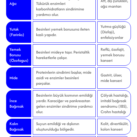
Aft, diş çürükleri,
Ağız
Tükürük enzimleri
ağız mantarı
karbonhidratların sindirimine
yardımcı olur.
Yutma güçlüğü
Yutak
Besinleri yemek borusuna ileten
(Disfaji),
(Farinks)
kaslı yapıdır.
enfeksiyonlar
Yemek
Reflü, özofajit,
Besinleri mideye taşır. Peristaltik
Borusu
yemek borusu
hareketlerle çalışır.
(Özofagus)
kanseri
Proteinlerin sindirimi başlar, mide
Gastrit, ülser,
Mide
asidi ve enzimler besinleri
mide kanseri
parçalar.
Besinlerin büyük kısmının emildiği
Çölyak hastalığı,
İnce
yerdir. Karaciğer ve pankreastan
irritabl bağırsak
Bağırsak
gelen enzimler sindirime yardımcı
sendromu (IBS),
olur.
Crohn hastalığı
Kalın
Suyun emildiği ve dışkının
Kolit, divertikülit,
Bağırsak
oluşturulduğu bölgedir.
kolon kanseri