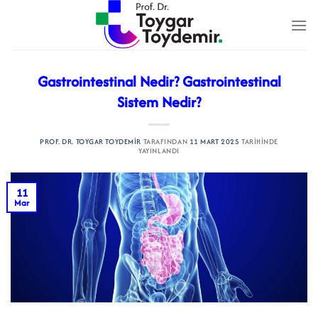
İçeriğe
atla
Gastrointestinal Nedir? Gastrointestinal
Sistem Nedir?
PROF. DR. TOYGAR TOYDEMIR
TARAFINDAN
11 MART 2025
TARIHINDE
YAYINLANDI
11
Mar