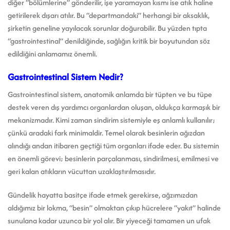
diğer “bölümlerine” gönderilir, işe yaramayan kısmı ise atık haline
getirilerek dışarı atılır. Bu “departmandaki” herhangi bir aksaklık,
şirketin geneline yayılacak sorunlar doğurabilir. Bu yüzden tıpta
“gastrointestinal” denildiğinde, sağlığın kritik bir boyutundan söz
edildiğini anlamamız önemli.
Gastrointestinal Sistem Nedir?
Gastrointestinal sistem, anatomik anlamda bir tüpten ve bu tüpe
destek veren dış yardımcı organlardan oluşan, oldukça karmaşık bir
mekanizmadır. Kimi zaman sindirim sistemiyle eş anlamlı kullanılır;
çünkü aradaki fark minimaldir. Temel olarak besinlerin ağızdan
alındığı andan itibaren geçtiği tüm organları ifade eder. Bu sistemin
en önemli görevi; besinlerin parçalanması, sindirilmesi, emilmesi ve
geri kalan atıkların vücuttan uzaklaştırılmasıdır.
Gündelik hayatta basitçe ifade etmek gerekirse, ağzımızdan
aldığımız bir lokma, “besin” olmaktan çıkıp hücrelere “yakıt” halinde
sunulana kadar uzunca bir yol alır. Bir yiyeceği tamamen un ufak