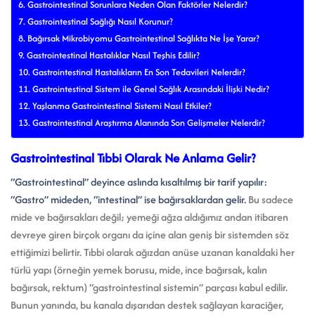
Gastrointestinal Sorunlara Neden Olan Faktörler Nelerdir?
Gastrointestinal Sağlığı Nasıl Korunur?
Bağırsak Mikrobiyomu Gastrointestinal Sağlıkta Ne İşe Yarar?
Gastrointestinal Hastalıklar Nasıl Teşhis Edilir?
Gastrointestinal Hastalıkların En Son Tedavileri Nelerdir?
Gastrointestinal Sistem ile Genel Sağlık Arasındaki İlişki Nedir?
Yaşlanma Gastrointestinal Sistemi Nasıl Etkiler?
Gastrointestinal Araştırma Alanında Son Gelişmeler Nelerdir?
Gastrointestinal Tıbbi Olarak Ne Anlama Gelir?
“Gastrointestinal” deyince aslında kısaltılmış bir tarif yapılır:
“Gastro” mideden, “intestinal” ise bağırsaklardan gelir.
Bu sadece
mide ve bağırsakları değil; yemeği ağza aldığımız andan itibaren
devreye giren birçok organı da içine alan geniş bir sistemden söz
ettiğimizi belirtir. Tıbbi olarak ağızdan anüse uzanan kanaldaki her
türlü yapı (örneğin yemek borusu, mide, ince bağırsak, kalın
bağırsak, rektum) “gastrointestinal sistemin” parçası kabul edilir.
Bunun yanında, bu kanala dışarıdan destek sağlayan karaciğer,