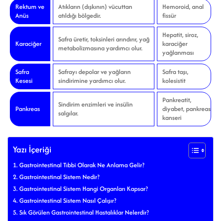
Rektum ve
Atıkların (dışkının) vücuttan
Hemoroid, anal
Anüs
atıldığı bölgedir.
fissür
Hepatit, siroz,
Safra üretir, toksinleri arındırır, yağ
Karaciğer
karaciğer
metabolizmasına yardımcı olur.
yağlanması
Safra
Safrayı depolar ve yağların
Safra taşı,
Kesesi
sindirimine yardımcı olur.
kolesistit
Pankreatit,
Sindirim enzimleri ve insülin
Pankreas
diyabet, pankreas
salgılar.
kanseri
Yazı İçeriği
Gastrointestinal Tıbbi Olarak Ne Anlama Gelir?
Gastrointestinal Sistem Nedir?
Gastrointestinal Sistem Hangi Organları Kapsar?
Gastrointestinal Sistem Nasıl Çalışır?
Sık Görülen Gastrointestinal Hastalıklar Nelerdir?