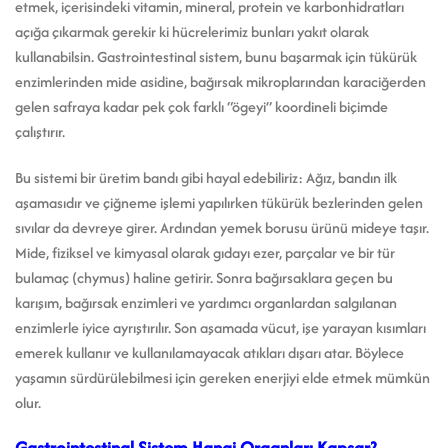
etmek, içerisindeki vitamin, mineral, protein ve karbonhidratları
açığa çıkarmak gerekir ki hücrelerimiz bunları yakıt olarak
kullanabilsin. Gastrointestinal sistem, bunu başarmak için tükürük
enzimlerinden mide asidine, bağırsak mikroplarından karaciğerden
gelen safraya kadar pek çok farklı “ögeyi” koordineli biçimde
çalıştırır.
Bu sistemi bir üretim bandı gibi hayal edebiliriz: Ağız, bandın ilk
aşamasıdır ve çiğneme işlemi yapılırken tükürük bezlerinden gelen
sıvılar da devreye girer. Ardından yemek borusu ürünü mideye taşır.
Mide, fiziksel ve kimyasal olarak gıdayı ezer, parçalar ve bir tür
bulamaç (chymus) haline getirir. Sonra bağırsaklara geçen bu
karışım, bağırsak enzimleri ve yardımcı organlardan salgılanan
enzimlerle iyice ayrıştırılır. Son aşamada vücut, işe yarayan kısımları
emerek kullanır ve kullanılamayacak atıkları dışarı atar. Böylece
yaşamın sürdürülebilmesi için gereken enerjiyi elde etmek mümkün
olur.
Gastrointestinal Sistem Hangi Organları Kapsar?