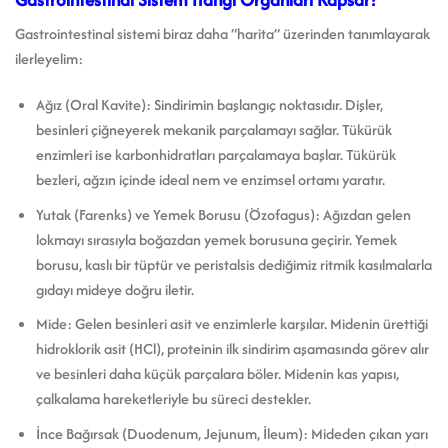
Gastrointestinal sistemi biraz daha “harita” üzerinden tanımlayarak
ilerleyelim:
Ağız (Oral Kavite): Sindirimin başlangıç noktasıdır. Dişler,
besinleri çiğneyerek mekanik parçalamayı sağlar. Tükürük
enzimleri ise karbonhidratları parçalamaya başlar. Tükürük
bezleri, ağzın içinde ideal nem ve enzimsel ortamı yaratır.
Yutak (Farenks) ve Yemek Borusu (Özofagus): Ağızdan gelen
lokmayı sırasıyla boğazdan yemek borusuna geçirir. Yemek
borusu, kaslı bir tüptür ve peristalsis dediğimiz ritmik kasılmalarla
gıdayı mideye doğru iletir.
Mide: Gelen besinleri asit ve enzimlerle karşılar. Midenin ürettiği
hidroklorik asit (HCl), proteinin ilk sindirim aşamasında görev alır
ve besinleri daha küçük parçalara böler. Midenin kas yapısı,
çalkalama hareketleriyle bu süreci destekler.
İnce Bağırsak (Duodenum, Jejunum, İleum): Mideden çıkan yarı