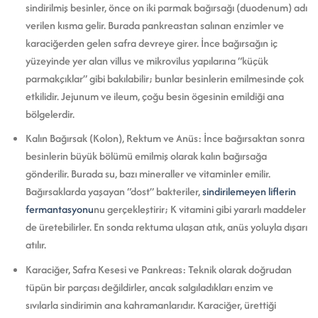
sindirilmiş besinler, önce on iki parmak bağırsağı (duodenum) adı
verilen kısma gelir. Burada pankreastan salınan enzimler ve
karaciğerden gelen safra devreye girer. İnce bağırsağın iç
yüzeyinde yer alan villus ve mikrovilus yapılarına “küçük
parmakçıklar” gibi bakılabilir; bunlar besinlerin emilmesinde çok
etkilidir. Jejunum ve ileum, çoğu besin ögesinin emildiği ana
bölgelerdir.
Kalın Bağırsak (Kolon), Rektum ve Anüs: İnce bağırsaktan sonra
besinlerin büyük bölümü emilmiş olarak kalın bağırsağa
gönderilir. Burada su, bazı mineraller ve vitaminler emilir.
Bağırsaklarda yaşayan “dost” bakteriler,
sindirilemeyen liflerin
fermantasyonu
nu gerçekleştirir; K vitamini gibi yararlı maddeler
de üretebilirler. En sonda rektuma ulaşan atık, anüs yoluyla dışarı
atılır.
Karaciğer, Safra Kesesi ve Pankreas: Teknik olarak doğrudan
tüpün bir parçası değildirler, ancak salgıladıkları enzim ve
sıvılarla sindirimin ana kahramanlarıdır. Karaciğer, ürettiği