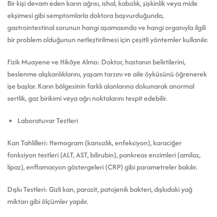
Bir kişi devam eden karın ağrısı, ishal, kabızlık, şişkinlik veya mide
ekşimesi gibi semptomlarla doktora başvurduğunda,
gastrointestinal sorunun hangi aşamasında ve hangi organıyla ilgili
bir problem olduğunun netleştirilmesi için çeşitli yöntemler kullanılır.
Fizik Muayene ve Hikâye Alma: Doktor, hastanın belirtilerini,
beslenme alışkanlıklarını, yaşam tarzını ve aile öyküsünü öğrenerek
işe başlar. Karın bölgesinin farklı alanlarına dokunarak anormal
sertlik, gaz birikimi veya ağrı noktalarını tespit edebilir.
Laboratuvar Testleri
Kan Tahlilleri: Hemogram (kansızlık, enfeksiyon), karaciğer
fonksiyon testleri (ALT, AST, bilirubin), pankreas enzimleri (amilaz,
lipaz), enflamasyon göstergeleri (CRP) gibi parametreler bakılır.
Dışkı Testleri: Gizli kan, parazit, patojenik bakteri, dışkıdaki yağ
miktarı gibi ölçümler yapılır.