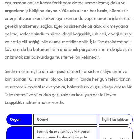
ağzımızdan anüse kadar farklı görevlerde uzmanlaşmış doku ve
organların iş birliğine dayanır. Vücuda alınan her besin, hücrelerin
enerji ihtiyacını karşılarken aynı zamanda yapım-onarım işlevleri için
gerekli malzemeyi sağlar. Eğer bu sistemde bir aksaklık meydana
gelirse, sadece sindirim süreci değil bağışıklık, ruh hali, enerji düzeyi
ve hatta cilt sağlığı bile olumsuz etkilenebilir. İşte “gastrointestinal”
kavramı da bu bütünün hem anatomik parçalarını hem de işleyişini
anlatmak için başvurduğumuz temel bir kelimedir.
Sindirim sistemi, tıp dilinde “gastrointestinal sistem” diye anılır ve
kimi zaman “GI sistemi” olarak kısaltılır. İçinde her gün tekrarlanan
muazzam kimyasal reaksiyonlar, bakterilerin oluşturduğu adeta bir
“ekosistem” ve vücudun geri kalanını koruyup destekleyen
bağışıklık mekanizmaları vardır.
Organ
Görevi
İlgili Hastalıklar
Besinlerin mekanik ve kimyasal
sindiriminin başladığı bölgedir.