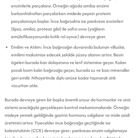
enzimlerle parçalanır. Örneğin ağızda amilaz enzimi
karbonhidratları parçalarken midede pepsin proteini
parçalamaya başlar. İnce bağırsakta ise pankreas enzimleri
(lipaz, amilaz, proteaz gibi) ile safra sıvısı (yağların
emülsifikasyonunda kritik rol oynar) devreye girer.
Emilim ve Atılım: İnce bağırsağın duvarında bulunan villuslar,
emilimi maksimize edecek şekilde yüzey alanını artırır. Besin
ögeleri burada kan dolaşımına ve lenf sistemine geçer. Kalan
posalı kısım kalın bağırsağa geçer, burada su ve bazı mineraller
geri emilir. Nihayetinde dışkı anüse kadar taşınarak atık
vücuttan atılır.
Burada devreye giren bir başka önemli unsur da hormonlar ve sinir
sistemi aracılığıyla gerçekleşen kontrol mekanizmalarıdır. Örneğin
mideye yemek geldiğinde gastrin hormonu salgılanır ve mide asidi
üretimini artırır. Yiyecekler ince bağırsağa geçtiğinde ise
kolesistokinin (CCK) devreye girer; pankreası enzim salgılamaya