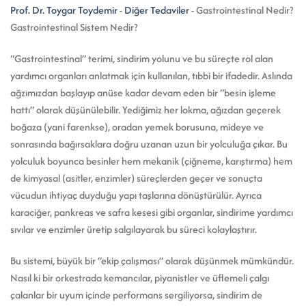
Prof. Dr. Toygar Toydemir
-
Diğer Tedaviler
-
Gastrointestinal Nedir?
Gastrointestinal Sistem Nedir?
“Gastrointestinal” terimi, sindirim yolunu ve bu süreçte rol alan
yardımcı organları anlatmak için kullanılan, tıbbi bir ifadedir. Aslında
ağzımızdan başlayıp anüse kadar devam eden bir “besin işleme
hattı” olarak düşünülebilir. Yediğimiz her lokma, ağızdan geçerek
boğaza (yani farenkse), oradan yemek borusuna, mideye ve
sonrasında bağırsaklara doğru uzanan uzun bir yolculuğa çıkar. Bu
yolculuk boyunca besinler hem mekanik (çiğneme, karıştırma) hem
de kimyasal (asitler, enzimler) süreçlerden geçer ve sonuçta
vücudun ihtiyaç duyduğu yapı taşlarına dönüştürülür. Ayrıca
karaciğer, pankreas ve safra kesesi gibi organlar, sindirime yardımcı
sıvılar ve enzimler üretip salgılayarak bu süreci kolaylaştırır.
Bu sistemi, büyük bir “ekip çalışması” olarak düşünmek mümkündür.
Nasıl ki bir orkestrada kemancılar, piyanistler ve üflemeli çalgı
çalanlar bir uyum içinde performans sergiliyorsa, sindirim de