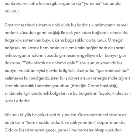
pankreas ve safra kesesi gibi organlar da “yardımcı” konumda
bulunur.
Gastrointestinal sistemin tıbbi dilde bu kadar sık anılmasının temel
nedeni, vücudun genel sağlığı ile çok yakından bağlantılı olmasıdır.
Bağışıklık sisteminin büyük kısmı bağırsaklarda bulunur. Örneğin
bağırsak mukozası hem besinlerin emilimini sağlar hem de zararlı
mikroorganizmaların vücuda girmesini engelleyen bir bariyer gibi
davranır. “Tıbbi olarak ne anlama gelir?” sorusunun yanıtı da bu
bariyer ve bütünleyici işlevlerle ilgilidir. Doktorlar, “gastrointestinal”
kelimesini kullandığında, ister bir şikâyet olsun (örneğin mide ağrısı)
ister bir hastalık tanımlanıyor olsun (örneğin Crohn hastalığı),
sindirimle ilgili anatomik bölgeleri ve bu bölgelerin fizyolojik işleyişini
işaret ederler.
Vücudu büyük bir şirket gibi düşünelim. Gastrointestinal sistem de
bu şirketin “ham madde tedarik ve atık yönetimi” departmanıdır.
Gıdalar bu sistemden geçer, gerekli malzemeler alınıp vücudun