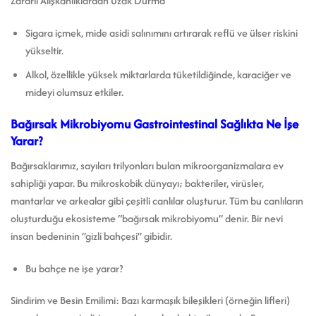
Zararlı Alışkanlıklardan Uzak Durma
Sigara içmek, mide asidi salınımını artırarak reflü ve ülser riskini
yükseltir.
Alkol, özellikle yüksek miktarlarda tüketildiğinde, karaciğer ve
mideyi olumsuz etkiler.
Bağırsak Mikrobiyomu Gastrointestinal Sağlıkta Ne İşe
Yarar?
Bağırsaklarımız, sayıları trilyonları bulan mikroorganizmalara ev
sahipliği yapar. Bu mikroskobik dünyayı; bakteriler, virüsler,
mantarlar ve arkealar gibi çeşitli canlılar oluşturur. Tüm bu canlıların
oluşturduğu ekosisteme “bağırsak mikrobiyomu” denir. Bir nevi
insan bedeninin “gizli bahçesi” gibidir.
Bu bahçe ne işe yarar?
Sindirim ve Besin Emilimi: Bazı karmaşık bileşikleri (örneğin lifleri)