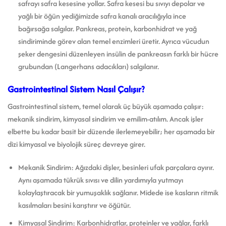
safrayı safra kesesine yollar. Safra kesesi bu sıvıyı depolar ve
yağlı bir öğün yediğimizde safra kanalı aracılığıyla ince
bağırsağa salgılar. Pankreas, protein, karbonhidrat ve yağ
sindiriminde görev alan temel enzimleri üretir. Ayrıca vücudun
şeker dengesini düzenleyen insülin de pankreasın farklı bir hücre
grubundan (Langerhans adacıkları) salgılanır.
Gastrointestinal Sistem Nasıl Çalışır?
Gastrointestinal sistem, temel olarak üç büyük aşamada çalışır:
mekanik sindirim, kimyasal sindirim ve emilim-atılım. Ancak işler
elbette bu kadar basit bir düzende ilerlemeyebilir; her aşamada bir
dizi kimyasal ve biyolojik süreç devreye girer.
Mekanik Sindirim: Ağızdaki dişler, besinleri ufak parçalara ayırır.
Aynı aşamada tükrük sıvısı ve dilin yardımıyla yutmayı
kolaylaştıracak bir yumuşaklık sağlanır. Midede ise kasların ritmik
kasılmaları besini karıştırır ve öğütür.
Kimyasal Sindirim: Karbonhidratlar, proteinler ve yağlar, farklı