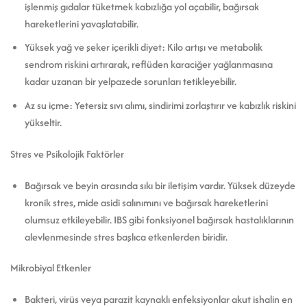
işlenmiş gıdalar tüketmek kabızlığa yol açabilir, bağırsak
hareketlerini yavaşlatabilir.
Yüksek yağ ve şeker içerikli diyet: Kilo artışı ve metabolik
sendrom riskini artırarak, reflüden karaciğer yağlanmasına
kadar uzanan bir yelpazede sorunları tetikleyebilir.
Az su içme: Yetersiz sıvı alımı, sindirimi zorlaştırır ve kabızlık riskini
yükseltir.
Stres ve Psikolojik Faktörler
Bağırsak ve beyin arasında sıkı bir iletişim vardır. Yüksek düzeyde
kronik stres, mide asidi salınımını ve bağırsak hareketlerini
olumsuz etkileyebilir. IBS gibi fonksiyonel bağırsak hastalıklarının
alevlenmesinde stres başlıca etkenlerden biridir.
Mikrobiyal Etkenler
Bakteri, virüs veya parazit kaynaklı enfeksiyonlar akut ishalin en