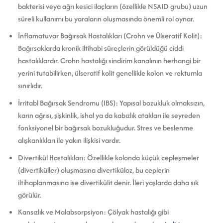
bakterisi veya ağrı kesici ilaçların (özellikle NSAID grubu) uzun
süreli kullanımı bu yaraların oluşmasında önemli rol oynar.
İnflamatuvar Bağırsak Hastalıkları (Crohn ve Ülseratif Kolit):
Bağırsaklarda kronik iltihabi süreçlerin görüldüğü ciddi
hastalıklardır. Crohn hastalığı sindirim kanalının herhangi bir
yerini tutabilirken, ülseratif kolit genellikle kolon ve rektumla
sınırlıdır.
İrritabl Bağırsak Sendromu (IBS): Yapısal bozukluk olmaksızın,
karın ağrısı, şişkinlik, ishal ya da kabızlık atakları ile seyreden
fonksiyonel bir bağırsak bozukluğudur. Stres ve beslenme
alışkanlıkları ile yakın ilişkisi vardır.
Divertikül Hastalıkları: Özellikle kolonda küçük cepleşmeler
(divertiküller) oluşmasına divertiküloz, bu ceplerin
iltihaplanmasına ise divertikülit denir. İleri yaşlarda daha sık
görülür.
Kansızlık ve Malabsorpsiyon: Çölyak hastalığı gibi