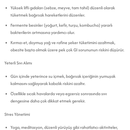
Yüksek lifli gıdaları (sebze, meyve, tam tahıl) düzenli olarak
tüketmek bağırsak hareketlerini düzenler.
Fermente besinler (yoğurt, kefir, turşu, kombucha) yararlı
bakterilerin artmasına yardımcı olur.
Kırmızı et, doymuş yağ ve rafine şeker tüketimini azaltmak,
obezite başta olmak üzere pek çok GI sorununun riskini düşürür.
Yeterli Sıvı Alımı
Gün içinde yeterince su içmek, bağırsak içeriğinin yumuşak
kalmasını sağlayarak kabızlık riskini azaltır.
Özellikle sıcak havalarda veya egzersiz sonrasında sıvı
dengesine daha çok dikkat etmek gerekir.
Stres Yönetimi
Yoga, meditasyon, düzenli yürüyüş gibi rahatlatıcı aktiviteler,