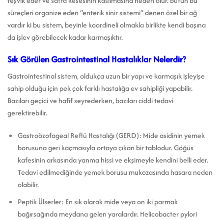
teşvik eder ve safra kesesinin kasılmasına neden olur. Bütün bu
süreçleri organize eden “enterik sinir sistemi” denen özel bir ağ
vardır ki bu sistem, beyinle koordineli olmakla birlikte kendi başına
da işlev görebilecek kadar karmaşıktır.
Sık Görülen Gastrointestinal Hastalıklar Nelerdir?
Gastrointestinal sistem, oldukça uzun bir yapı ve karmaşık işleyişe
sahip olduğu için pek çok farklı hastalığa ev sahipliği yapabilir.
Bazıları geçici ve hafif seyrederken, bazıları ciddi tedavi
gerektirebilir.
Gastroözofageal Reflü Hastalığı (GERD): Mide asidinin yemek
borusuna geri kaçmasıyla ortaya çıkan bir tablodur. Göğüs
kafesinin arkasında yanma hissi ve ekşimeyle kendini belli eder.
Tedavi edilmediğinde yemek borusu mukozasında hasara neden
olabilir.
Peptik Ülserler: En sık olarak mide veya on iki parmak
bağırsağında meydana gelen yaralardır. Helicobacter pylori