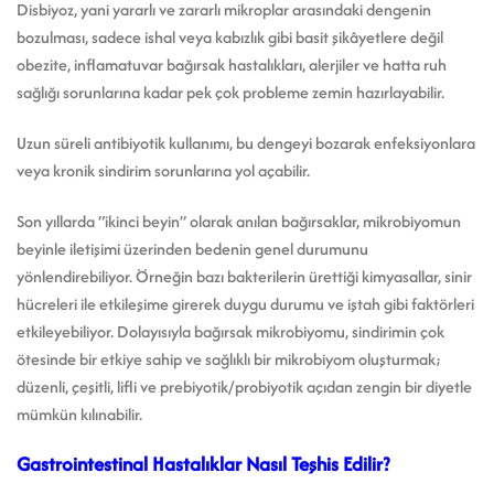
Disbiyoz, yani yararlı ve zararlı mikroplar arasındaki dengenin
bozulması, sadece ishal veya kabızlık gibi basit şikâyetlere değil
obezite, inflamatuvar bağırsak hastalıkları, alerjiler ve hatta ruh
sağlığı sorunlarına kadar pek çok probleme zemin hazırlayabilir.
Uzun süreli antibiyotik kullanımı, bu dengeyi bozarak enfeksiyonlara
veya kronik sindirim sorunlarına yol açabilir.
Son yıllarda “ikinci beyin” olarak anılan bağırsaklar, mikrobiyomun
beyinle iletişimi üzerinden bedenin genel durumunu
yönlendirebiliyor. Örneğin bazı bakterilerin ürettiği kimyasallar, sinir
hücreleri ile etkileşime girerek duygu durumu ve iştah gibi faktörleri
etkileyebiliyor. Dolayısıyla bağırsak mikrobiyomu, sindirimin çok
ötesinde bir etkiye sahip ve sağlıklı bir mikrobiyom oluşturmak;
düzenli, çeşitli, lifli ve prebiyotik/probiyotik açıdan zengin bir diyetle
mümkün kılınabilir.
Gastrointestinal Hastalıklar Nasıl Teşhis Edilir?