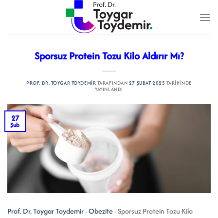
İçeriğe
atla
Sporsuz Protein Tozu Kilo Aldırır Mı?
PROF. DR. TOYGAR TOYDEMIR
TARAFINDAN
27 ŞUBAT 2025
TARIHINDE
YAYINLANDI
27
Şub
Prof. Dr. Toygar Toydemir
-
Obezite
-
Sporsuz Protein Tozu Kilo