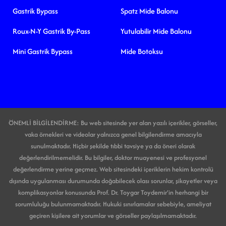
Gastrik Bypass
Spatz Mide Balonu
Roux-N-Y Gastrik By-Pass
Yutulabilir Mide Balonu
Mini Gastrik Bypass
Mide Botoksu
ÖNEMLİ BİLGİLENDİRME: Bu web sitesinde yer alan yazılı içerikler, görseller,
vaka örnekleri ve videolar yalnızca genel bilgilendirme amacıyla
sunulmaktadır. Hiçbir şekilde tıbbi tavsiye ya da öneri olarak
değerlendirilmemelidir. Bu bilgiler, doktor muayenesi ve profesyonel
değerlendirme yerine geçmez. Web sitesindeki içeriklerin hekim kontrolü
dışında uygulanması durumunda doğabilecek olası sorunlar, şikayetler veya
komplikasyonlar konusunda Prof. Dr. Toygar Toydemir’in herhangi bir
sorumluluğu bulunmamaktadır. Hukuki sınırlamalar sebebiyle, ameliyat
geçiren kişilere ait yorumlar ve görseller paylaşılmamaktadır.