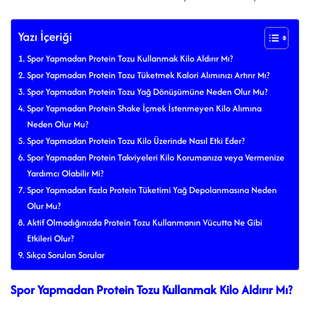
Yazı İçeriği
Spor Yapmadan Protein Tozu Kullanmak Kilo Aldırır Mı?
Spor Yapmadan Protein Tozu Tüketmek Kalori Alımınızı Artırır Mı?
Spor Yapmadan Protein Tozu Yağ Dönüşümüne Neden Olur Mu?
Spor Yapmadan Protein Shake İçmek İstenmeyen Kilo Alımına
Neden Olur Mu?
Spor Yapmadan Protein Tozu Kilo Üzerinde Nasıl Etki Eder?
Spor Yapmadan Protein Takviyeleri Kilo Korumanıza veya Vermenize
Yardımcı Olabilir Mi?
Spor Yapmadan Fazla Protein Tüketimi Yağ Depolanmasına Neden
Olur Mu?
Aktif Olmadığınızda Protein Tozu Kullanmanın Vücutta Ne Gibi
Etkileri Olur?
Sıkça Sorulan Sorular
Spor Yapmadan Protein Tozu Kullanmak Kilo Aldırır Mı?