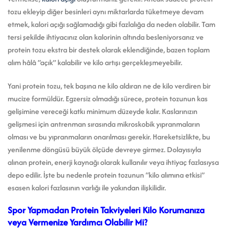
tozu ekleyip diğer besinleri aynı miktarlarda tüketmeye devam
etmek, kalori açığı sağlamadığı gibi fazlalığa da neden olabilir. Tam
tersi şekilde ihtiyacınız olan kalorinin altında besleniyorsanız ve
protein tozu ekstra bir destek olarak eklendiğinde, bazen toplam
alım hâlâ “açık” kalabilir ve kilo artışı gerçekleşmeyebilir.
Yani protein tozu, tek başına ne kilo aldıran ne de kilo verdiren bir
mucize formüldür. Egzersiz olmadığı sürece, protein tozunun kas
gelişimine vereceği katkı minimum düzeyde kalır. Kaslarınızın
gelişmesi için antrenman sırasında mikroskobik yıpranmaların
olması ve bu yıpranmaların onarılması gerekir. Hareketsizlikte, bu
yenilenme döngüsü büyük ölçüde devreye girmez. Dolayısıyla
alınan protein, enerji kaynağı olarak kullanılır veya ihtiyaç fazlasıysa
depo edilir. İşte bu nedenle protein tozunun “kilo alımına etkisi”
esasen kalori fazlasının varlığı ile yakından ilişkilidir.
Spor Yapmadan Protein Takviyeleri Kilo Korumanıza
veya Vermenize Yardımcı Olabilir Mi?