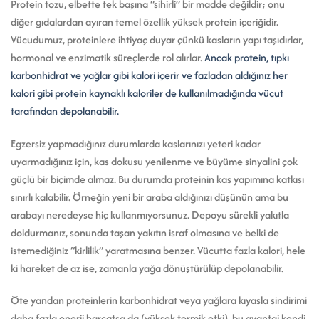
Protein tozu, elbette tek başına “sihirli” bir madde değildir; onu
diğer gıdalardan ayıran temel özellik yüksek protein içeriğidir.
Vücudumuz, proteinlere ihtiyaç duyar çünkü kasların yapı taşıdırlar,
hormonal ve enzimatik süreçlerde rol alırlar.
Ancak protein, tıpkı
karbonhidrat ve yağlar gibi kalori içerir ve fazladan aldığınız her
kalori gibi protein kaynaklı kaloriler de kullanılmadığında vücut
tarafından depolanabilir.
Egzersiz yapmadığınız durumlarda kaslarınızı yeteri kadar
uyarmadığınız için, kas dokusu yenilenme ve büyüme sinyalini çok
güçlü bir biçimde almaz. Bu durumda proteinin kas yapımına katkısı
sınırlı kalabilir. Örneğin yeni bir araba aldığınızı düşünün ama bu
arabayı neredeyse hiç kullanmıyorsunuz. Depoyu sürekli yakıtla
doldurmanız, sonunda taşan yakıtın israf olmasına ve belki de
istemediğiniz “kirlilik” yaratmasına benzer. Vücutta fazla kalori, hele
ki hareket de az ise, zamanla yağa dönüştürülüp depolanabilir.
Öte yandan proteinlerin karbonhidrat veya yağlara kıyasla sindirimi
daha fazla enerji harcatsa da (yüksek termik etki), bu avantaj kendi