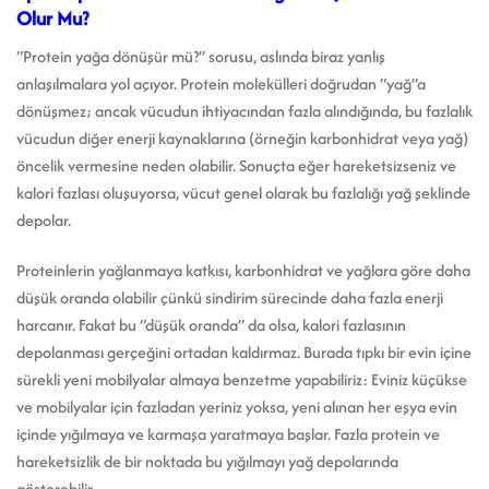
Olur Mu?
“Protein yağa dönüşür mü?” sorusu, aslında biraz yanlış
anlaşılmalara yol açıyor. Protein molekülleri doğrudan “yağ”a
dönüşmez; ancak vücudun ihtiyacından fazla alındığında, bu fazlalık
vücudun diğer enerji kaynaklarına (örneğin karbonhidrat veya yağ)
öncelik vermesine neden olabilir. Sonuçta eğer hareketsizseniz ve
kalori fazlası oluşuyorsa, vücut genel olarak bu fazlalığı yağ şeklinde
depolar.
Proteinlerin yağlanmaya katkısı, karbonhidrat ve yağlara göre daha
düşük oranda olabilir çünkü sindirim sürecinde daha fazla enerji
harcanır. Fakat bu “düşük oranda” da olsa, kalori fazlasının
depolanması gerçeğini ortadan kaldırmaz. Burada tıpkı bir evin içine
sürekli yeni mobilyalar almaya benzetme yapabiliriz: Eviniz küçükse
ve mobilyalar için fazladan yeriniz yoksa, yeni alınan her eşya evin
içinde yığılmaya ve karmaşa yaratmaya başlar. Fazla protein ve
hareketsizlik de bir noktada bu yığılmayı yağ depolarında
gösterebilir.