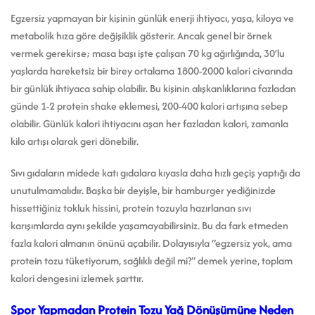
Egzersiz yapmayan bir kişinin günlük enerji ihtiyacı, yaşa, kiloya ve
metabolik hıza göre değişiklik gösterir. Ancak genel bir örnek
vermek gerekirse; masa başı işte çalışan 70 kg ağırlığında, 30’lu
yaşlarda hareketsiz bir birey ortalama 1800-2000 kalori civarında
bir günlük ihtiyaca sahip olabilir. Bu kişinin alışkanlıklarına fazladan
günde 1-2 protein shake eklemesi, 200-400 kalori artışına sebep
olabilir. Günlük kalori ihtiyacını aşan her fazladan kalori, zamanla
kilo artışı olarak geri dönebilir.
Sıvı gıdaların midede katı gıdalara kıyasla daha hızlı geçiş yaptığı da
unutulmamalıdır. Başka bir deyişle, bir hamburger yediğinizde
hissettiğiniz tokluk hissini, protein tozuyla hazırlanan sıvı
karışımlarda aynı şekilde yaşamayabilirsiniz. Bu da fark etmeden
fazla kalori almanın önünü açabilir. Dolayısıyla “egzersiz yok, ama
protein tozu tüketiyorum, sağlıklı değil mi?” demek yerine, toplam
kalori dengesini izlemek şarttır.
Spor Yapmadan Protein Tozu Yağ Dönüşümüne Neden