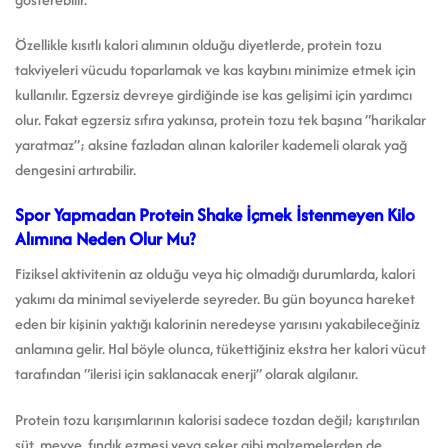
Özellikle kısıtlı kalori alımının olduğu diyetlerde, protein tozu
takviyeleri vücudu toparlamak ve kas kaybını minimize etmek için
kullanılır. Egzersiz devreye girdiğinde ise kas gelişimi için yardımcı
olur. Fakat egzersiz sıfıra yakınsa, protein tozu tek başına “harikalar
yaratmaz”; aksine fazladan alınan kaloriler kademeli olarak yağ
dengesini artırabilir.
Spor Yapmadan Protein Shake İçmek İstenmeyen Kilo
Alımına Neden Olur Mu?
Fiziksel aktivitenin az olduğu veya hiç olmadığı durumlarda, kalori
yakımı da minimal seviyelerde seyreder. Bu gün boyunca hareket
eden bir kişinin yaktığı kalorinin neredeyse yarısını yakabileceğiniz
anlamına gelir. Hal böyle olunca, tükettiğiniz ekstra her kalori vücut
tarafından “ilerisi için saklanacak enerji” olarak algılanır.
Protein tozu karışımlarının kalorisi sadece tozdan değil; karıştırılan
süt, meyve, fındık ezmesi veya şeker gibi malzemelerden de