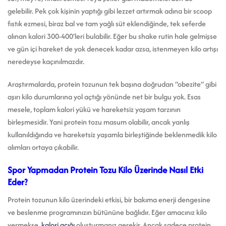
gelebilir. Pek çok kişinin yaptığı gibi lezzet artırmak adına bir scoop
fıstık ezmesi, biraz bal ve tam yağlı süt eklendiğinde, tek seferde
alınan kalori 300-400’leri bulabilir. Eğer bu shake rutin hale gelmişse
ve gün içi hareket de yok denecek kadar azsa, istenmeyen kilo artışı
neredeyse kaçınılmazdır.
Araştırmalarda, protein tozunun tek başına doğrudan “obezite” gibi
aşırı kilo durumlarına yol açtığı yönünde net bir bulgu yok. Esas
mesele, toplam kalori yükü ve hareketsiz yaşam tarzının
birleşmesidir. Yani protein tozu masum olabilir, ancak yanlış
kullanıldığında ve hareketsiz yaşamla birleştiğinde beklenmedik kilo
alımları ortaya çıkabilir.
Spor Yapmadan Protein Tozu Kilo Üzerinde Nasıl Etki
Eder?
Protein tozunun kilo üzerindeki etkisi, bir bakıma enerji dengesine
ve beslenme programınızın bütününe bağlıdır. Eğer amacınız kilo
vermekse,
kalori açığı
oluşturmanız gerekir. Ancak sadece protein