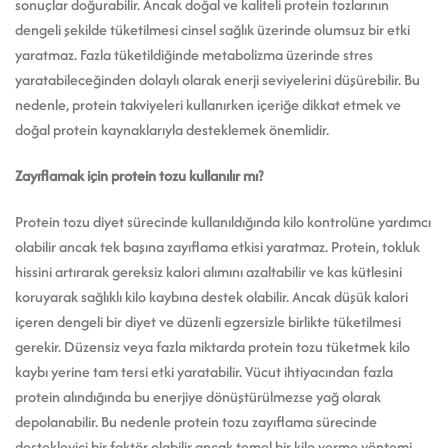
sonuçlar doğurabilir. Ancak doğal ve kaliteli protein tozlarının
dengeli şekilde tüketilmesi cinsel sağlık üzerinde olumsuz bir etki
yaratmaz. Fazla tüketildiğinde metabolizma üzerinde stres
yaratabileceğinden dolaylı olarak enerji seviyelerini düşürebilir. Bu
nedenle, protein takviyeleri kullanırken içeriğe dikkat etmek ve
doğal protein kaynaklarıyla desteklemek önemlidir.
Zayıflamak için protein tozu kullanılır mı?
Protein tozu diyet sürecinde kullanıldığında kilo kontrolüne yardımcı
olabilir ancak tek başına zayıflama etkisi yaratmaz. Protein, tokluk
hissini artırarak gereksiz kalori alımını azaltabilir ve kas kütlesini
koruyarak sağlıklı kilo kaybına destek olabilir. Ancak düşük kalori
içeren dengeli bir diyet ve düzenli egzersizle birlikte tüketilmesi
gerekir. Düzensiz veya fazla miktarda protein tozu tüketmek kilo
kaybı yerine tam tersi etki yaratabilir. Vücut ihtiyacından fazla
protein alındığında bu enerjiye dönüştürülmezse yağ olarak
depolanabilir. Bu nedenle protein tozu zayıflama sürecinde
destekleyici bir faktör olabilir ancak temel bir kilo verme yöntemi