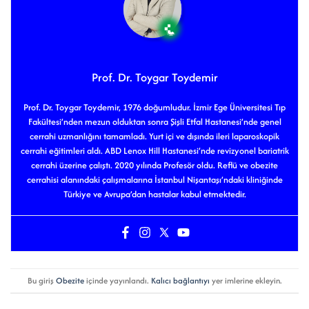
Prof. Dr. Toygar Toydemir
Prof. Dr. Toygar Toydemir, 1976 doğumludur. İzmir Ege Üniversitesi Tıp
Fakültesi’nden mezun olduktan sonra Şişli Etfal Hastanesi’nde genel
cerrahi uzmanlığını tamamladı. Yurt içi ve dışında ileri laparoskopik
cerrahi eğitimleri aldı. ABD Lenox Hill Hastanesi’nde revizyonel bariatrik
cerrahi üzerine çalıştı. 2020 yılında Profesör oldu. Reflü ve obezite
cerrahisi alanındaki çalışmalarına İstanbul Nişantaşı’ndaki kliniğinde
Türkiye ve Avrupa’dan hastalar kabul etmektedir.
Bu giriş
Obezite
içinde yayınlandı.
Kalıcı bağlantıyı
yer imlerine ekleyin.