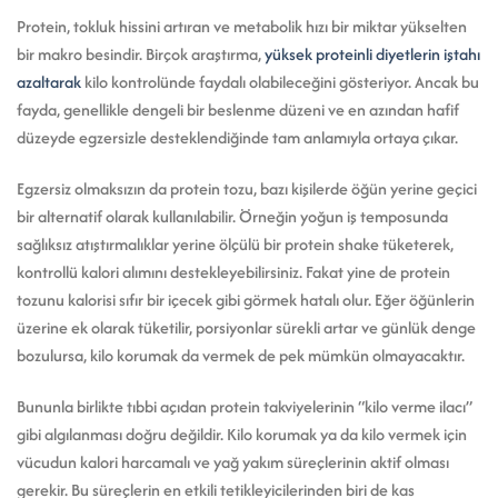
Protein, tokluk hissini artıran ve metabolik hızı bir miktar yükselten
bir makro besindir. Birçok araştırma,
yüksek proteinli diyetlerin iştahı
azaltarak
kilo kontrolünde faydalı olabileceğini gösteriyor. Ancak bu
fayda, genellikle dengeli bir beslenme düzeni ve en azından hafif
düzeyde egzersizle desteklendiğinde tam anlamıyla ortaya çıkar.
Egzersiz olmaksızın da protein tozu, bazı kişilerde öğün yerine geçici
bir alternatif olarak kullanılabilir. Örneğin yoğun iş temposunda
sağlıksız atıştırmalıklar yerine ölçülü bir protein shake tüketerek,
kontrollü kalori alımını destekleyebilirsiniz. Fakat yine de protein
tozunu kalorisi sıfır bir içecek gibi görmek hatalı olur. Eğer öğünlerin
üzerine ek olarak tüketilir, porsiyonlar sürekli artar ve günlük denge
bozulursa, kilo korumak da vermek de pek mümkün olmayacaktır.
Bununla birlikte tıbbi açıdan protein takviyelerinin “kilo verme ilacı”
gibi algılanması doğru değildir. Kilo korumak ya da kilo vermek için
vücudun kalori harcamalı ve yağ yakım süreçlerinin aktif olması
gerekir. Bu süreçlerin en etkili tetikleyicilerinden biri de kas