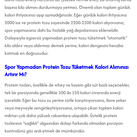
başına kilo alımını durdurmaya yetmez. Önemli olan toplam günlük
kalori ihtiyacınızı aşıp aşmadığınızdır. Eğer günlük kalori ihtiyacınız
2000 ise ve protein tozu sayesinde 2200-2300 kalori alıyorsanız,
spor yapmasanız dahi bu fazlalık yağ depolarınıza eklenebilir.
Dolayısıyla egzersiz yapmadan protein tozu tüketmek “otomatik”
kilo aldırır veya aldırmaz demek yerine, kalori dengesini hesaba
katmak en doğrusudur.
Spor Yapmadan Protein Tozu Tüketmek Kalori Alımınızı
Artırır Mı?
Protein tozları, özellikle de whey ve kazein gibi süt bazlı seçenekler,
tek bir porsiyonda genellikle 100 ila 150 kalori civarında enerji
içerebilir. Eğer bu tozu su yerine sütle karıştırıyorsanız, ilave şeker
veya meyveyle zenginleştiriyorsanız, ortaya çıkan toplam kalori
miktarı çok daha yüksek rakamlara ulaşabilir. Üstelik protein
tozlarının “sağlıklı” algısından dolayı farkında olmadan porsiyon
kontrolünü göz ardı etmek de mümkündür.