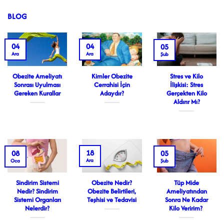
BLOG
04
04
05
Ara
Ara
Şub
Obezite Ameliyatı
Kimler Obezite
Stres ve Kilo
Sonrası Uyulması
Cerrahisi İçin
İlişkisi: Stres
Gereken Kurallar
Adaydır?
Gerçekten Kilo
Aldırır Mı?
18
08
05
Ara
Oca
Şub
Sindirim Sistemi
Obezite Nedir?
Tüp Mide
Nedir? Sindirim
Obezite Belirtileri,
Ameliyatından
Sistemi Organları
Teşhisi ve Tedavisi
Sonra Ne Kadar
Nelerdir?
Kilo Veririm?