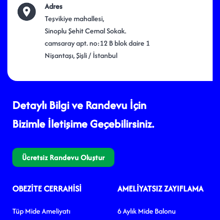
Adres
Teşvikiye mahallesi,
Sinoplu Şehit Cemal Sokak.
camsaray apt. no:12 B blok daire 1
Nişantaşı, Şişli / İstanbul
Detaylı Bilgi ve Randevu İçin
Bizimle İletişime Geçebilirsiniz.
Ücretsiz Randevu Oluştur
OBEZITE CERRAHISI
AMELIYATSIZ ZAYIFLAMA
Tüp Mide Ameliyatı
6 Aylık Mide Balonu