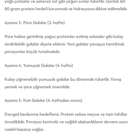
yağlı çorbalar ve şekersiz süt gibi yoğun sıvılar tüketilir. Günlük 60-
80 gram protein hedefi korunmalı ve hidrasyona dikkat edilmelidir.
Aşama 3: Püre Gıdalar (3. hafta)
Püre haline getirilmiş yağsız proteinler ezilmiş sebzeler gibi kolay
sindirilebilir gıdalar diyete eklenir. Yeni gıdalar yavaşça tanıtılmalı
porsiyonlar küçük tutulmalıdır.
Aşama 4: Yumuşak Gıdalar (4. hafta)
Kolay çiğnenebilir yumuşak gıdalar bu dönemde tüketilir. Yavaş
yemek ve iyice çiğnemek önemlidir.
Aşama 5: Katı Gıdalar (4. haftadan sonra)
Dengeli beslenme hedeflenir. Protein sebze meyve ve tam tahıllar
önceliklidir. Porsiyon kontrolü ve sağlıklı alışkanlıkların devamı uzun
vadeli başarıyı sağlar.