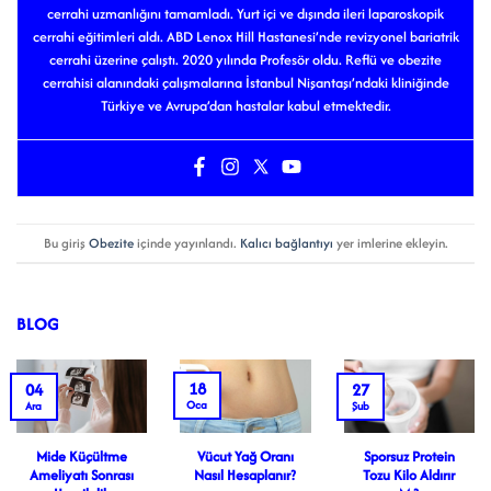
cerrahi uzmanlığını tamamladı. Yurt içi ve dışında ileri laparoskopik
cerrahi eğitimleri aldı. ABD Lenox Hill Hastanesi’nde revizyonel bariatrik
cerrahi üzerine çalıştı. 2020 yılında Profesör oldu. Reflü ve obezite
cerrahisi alanındaki çalışmalarına İstanbul Nişantaşı’ndaki kliniğinde
Türkiye ve Avrupa’dan hastalar kabul etmektedir.
Bu giriş
Obezite
içinde yayınlandı.
Kalıcı bağlantıyı
yer imlerine ekleyin.
BLOG
18
04
27
Oca
Ara
Şub
Mide Küçültme
Vücut Yağ Oranı
Sporsuz Protein
Ameliyatı Sonrası
Nasıl Hesaplanır?
Tozu Kilo Aldırır