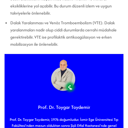
eksikliklerine yol açabilir. Bu durum düzenli izlem ve uygun
takviyelerle önlenebilir.
Dalak Yaralanması ve Venöz Tromboembolizm (VTE): Dalak
yaralanmaları nadir olup ciddi durumlarda cerrahi müdahale
gerektirebilir. VTE ise profilaktik antikoagülasyon ve erken
mobilizasyon ile önlenebilir.
Prof. Dr. Toygar Toydemir
Prof. Dr. Toygar Toydemir, 1976 doğumludur. İzmir Ege Üniversitesi Tıp
Fakültesi’nden mezun olduktan sonra Şişli Etfal Hastanesi’nde genel