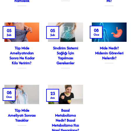
Hamilelik
Mı?
08
05
05
Oca
Şub
Şub
Tüp Mide
Sindirim Sistemi
Mide Nedir?
Ameliyatından
Sağlığı İçin
Midenin Görevleri
Sonra Ne Kadar
Yapılması
Nelerdir?
Kilo Veririm?
Gerekenler
08
23
Oca
Ara
Tüp Mide
Bazal
Ameliyatı Sonrası
Metabolizma
Yasaklar
Nedir? Bazal
Metabolizma Hızı
Nasıl Hesaplanır?