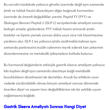
Bu cerrahi müdahale yalnızca ghrelin üzerinde değil aynı zamanda
iştah ve tokluk hissini düzenleyen diğer bağırsak hormonları
üzerinde de önemli değişiklikler yaratır. Peptid YY (PYY) ve
Glukagon Benzeri Peptid-1 (GLP-1) seviyelerinde ameliyat sonrası
belirgin artışlar gözlemlenir. PYY tokluk hissini artırarak iştahı
baskılar ve kişinin yemek sonrası daha uzun süre tok hissetmesine
yardımcı olur. GLP-1 ise yalnızca iştahı azaltmakla kalmaz aynı
zamanda pankreasta insülin salınımını teşvik ederek kan şekerinin
düzenlenmesine ve metabolik iyileşmelere katkıda bulunur.
Bu hormonal değişimlerin etkisiyle gastrik sleeve ameliyatı yalnızca
kilo kaybını değil aynı zamanda obeziteye bağlı metabolik
bozuklukların düzelmesini de destekler. Ancak bu etkilerin uzun
vadede sürdürülebilir olması bireyin ameliyat sonrası dönemde
önerilen diyet ve yaşam tarzı değişikliklerine sıkı bir şekilde uyum
sağlamasına bağlıdır.
Gastrik Sleeve Ameliyatı Sonrası Hangi Diyet