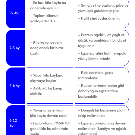
– En hızlı kilo kaybı bu
– Sıvı diyet ile başlanır, püre ve
dönemde görülür.
yumuşak gıdalara geçilir.
İlk Ay
–
Toplam kilonun
– Hafif yürüyüşler önerilir.
yaklaşık %10 u
– Protein ağırlıklı, az yağlı ve
düşük karbonhidratlı bir diyet
– Kilo kaybı devam
uygulanır.
2-3 Ay
eder, ancak hız biraz
azalır.
– Egzersiz rutini hafif tempolu
yürüyüşlerle artırılır.
– Katı besinlere geçiş
– Vücut kilo kaybına
tamamlanır.
alışmaya başlar.
4-6 Ay
– Kuvvet antrenmanları gibi
– Aylık 3-5 kg kayıp
daha yoğun egzersizlere
olabilir.
başlanabilir.
– Yavaş ama istikrarlı
– Dengeli bir beslenme planı
kilo kaybı devam eder.
takip edilmelidir.
6-12
– Fazla kilonun %60-70’i
– Egzersiz programına devam
Ay
genellikle bu dönemde
edilmelidir (kardiyo ve ağırlık
verilir.
çalışmaları).