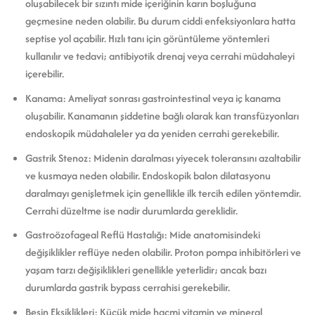
oluşabilecek bir sızıntı mide içeriğinin karın boşluğuna
geçmesine neden olabilir. Bu durum ciddi enfeksiyonlara hatta
septise yol açabilir. Hızlı tanı için görüntüleme yöntemleri
kullanılır ve tedavi; antibiyotik drenaj veya cerrahi müdahaleyi
içerebilir.
Kanama: Ameliyat sonrası gastrointestinal veya iç kanama
oluşabilir. Kanamanın şiddetine bağlı olarak kan transfüzyonları
endoskopik müdahaleler ya da yeniden cerrahi gerekebilir.
Gastrik Stenoz: Midenin daralması yiyecek toleransını azaltabilir
ve kusmaya neden olabilir. Endoskopik balon dilatasyonu
daralmayı genişletmek için genellikle ilk tercih edilen yöntemdir.
Cerrahi düzeltme ise nadir durumlarda gereklidir.
Gastroözofageal Reflü Hastalığı: Mide anatomisindeki
değişiklikler reflüye neden olabilir. Proton pompa inhibitörleri ve
yaşam tarzı değişiklikleri genellikle yeterlidir; ancak bazı
durumlarda gastrik bypass cerrahisi gerekebilir.
Besin Eksiklikleri: Küçük mide hacmi vitamin ve mineral