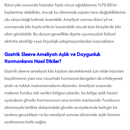
İkinci yılın sonunda hastalar fazla vücut ağırlıklarının %70-80’ini
kaybetmiş olabilirler. Ancak bu dönemde yaşam tarzı değişikliklerine
sıkı sıkıya bağlı kalmak önemlidir. Ameliyat sonrası ikinci yıl ve
sonrasında kilo kaybı istikrar kazanabilir ancak bazı bireylerde kilo
alımı görülebilir. Bu durum genellikle diyete uyumsuzluk fiziksel
aktivite eksikliği veya fizyolojik adaptasyonlardan kaynaklanır.
Gastrik Sleeve Ameliyatı Açlık ve Doygunluk
Hormonlarını Nasıl Etkiler?
Gastrik sleeve ameliyatı kilo kaybını desteklemek için mide hacmini
küçültmenin yanı sıra vücuttaki hormonal dengeleri de etkileyerek
iştah ve tokluk mekanizmalarını düzenler. Ameliyat sırasında
midenin fundus adı verilen bölgesi çıkarılır; bu bölge açlık hissini
uyandıran ghrelin hormonunun ana üretim merkezidir. Fundusun
alınmasıyla birlikte dolaşımdaki ghrelin seviyelerinde belirgin bir
azalma gerçekleşir ve bu ameliyat sonrası dönemde açlık hissinin
azalmasına katkı sağlar.