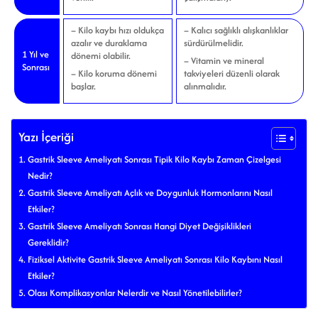
– Kilo kaybı hızı oldukça
– Kalıcı sağlıklı alışkanlıklar
azalır ve duraklama
sürdürülmelidir.
1 Yıl ve
dönemi olabilir.
– Vitamin ve mineral
Sonrası
– Kilo koruma dönemi
takviyeleri düzenli olarak
başlar.
alınmalıdır.
Yazı İçeriği
Gastrik Sleeve Ameliyatı Sonrası Tipik Kilo Kaybı Zaman Çizelgesi
Nedir?
Gastrik Sleeve Ameliyatı Açlık ve Doygunluk Hormonlarını Nasıl
Etkiler?
Gastrik Sleeve Ameliyatı Sonrası Hangi Diyet Değişiklikleri
Gereklidir?
Fiziksel Aktivite Gastrik Sleeve Ameliyatı Sonrası Kilo Kaybını Nasıl
Etkiler?
Olası Komplikasyonlar Nelerdir ve Nasıl Yönetilebilirler?