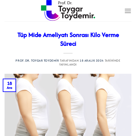
İçeriğe
atla
Tüp Mide Ameliyatı Sonrası Kilo Verme
Süreci
PROF. DR. TOYGAR TOYDEMIR
TARAFINDAN
18 ARALIK 2024
TARIHINDE
YAYINLANDI
18
Ara