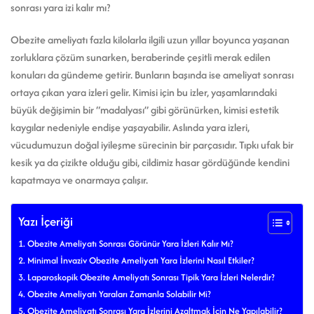
sonrası yara izi kalır mı?
Obezite ameliyatı fazla kilolarla ilgili uzun yıllar boyunca yaşanan
zorluklara çözüm sunarken, beraberinde çeşitli merak edilen
konuları da gündeme getirir. Bunların başında ise ameliyat sonrası
ortaya çıkan yara izleri gelir. Kimisi için bu izler, yaşamlarındaki
büyük değişimin bir “madalyası” gibi görünürken, kimisi estetik
kaygılar nedeniyle endişe yaşayabilir. Aslında yara izleri,
vücudumuzun doğal iyileşme sürecinin bir parçasıdır. Tıpkı ufak bir
kesik ya da çizikte olduğu gibi, cildimiz hasar gördüğünde kendini
kapatmaya ve onarmaya çalışır.
Yazı İçeriği
Obezite Ameliyatı Sonrası Görünür Yara İzleri Kalır Mı?
Minimal İnvaziv Obezite Ameliyatı Yara İzlerini Nasıl Etkiler?
Laparoskopik Obezite Ameliyatı Sonrası Tipik Yara İzleri Nelerdir?
Obezite Ameliyatı Yaraları Zamanla Solabilir Mi?
Obezite Ameliyatı Sonrası Yara İzlerini Azaltmak İçin Ne Yapılabilir?