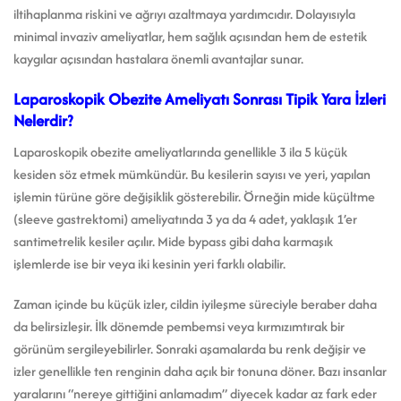
iltihaplanma riskini ve ağrıyı azaltmaya yardımcıdır. Dolayısıyla
minimal invaziv ameliyatlar, hem sağlık açısından hem de estetik
kaygılar açısından hastalara önemli avantajlar sunar.
Laparoskopik Obezite Ameliyatı Sonrası Tipik Yara İzleri
Nelerdir?
Laparoskopik obezite ameliyatlarında genellikle 3 ila 5 küçük
kesiden söz etmek mümkündür. Bu kesilerin sayısı ve yeri, yapılan
işlemin türüne göre değişiklik gösterebilir. Örneğin mide küçültme
(sleeve gastrektomi) ameliyatında 3 ya da 4 adet, yaklaşık 1’er
santimetrelik kesiler açılır. Mide bypass gibi daha karmaşık
işlemlerde ise bir veya iki kesinin yeri farklı olabilir.
Zaman içinde bu küçük izler, cildin iyileşme süreciyle beraber daha
da belirsizleşir. İlk dönemde pembemsi veya kırmızımtırak bir
görünüm sergileyebilirler. Sonraki aşamalarda bu renk değişir ve
izler genellikle ten renginin daha açık bir tonuna döner. Bazı insanlar
yaralarını “nereye gittiğini anlamadım” diyecek kadar az fark eder