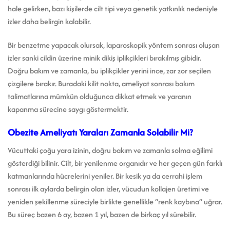
hale gelirken, bazı kişilerde cilt tipi veya genetik yatkınlık nedeniyle
izler daha belirgin kalabilir.
Bir benzetme yapacak olursak, laparoskopik yöntem sonrası oluşan
izler sanki cildin üzerine minik dikiş iplikçikleri bırakılmış gibidir.
Doğru bakım ve zamanla, bu iplikçikler yerini ince, zar zor seçilen
çizgilere bırakır. Buradaki kilit nokta, ameliyat sonrası bakım
talimatlarına mümkün olduğunca dikkat etmek ve yaranın
kapanma sürecine saygı göstermektir.
Obezite Ameliyatı Yaraları Zamanla Solabilir Mi?
Vücuttaki çoğu yara izinin, doğru bakım ve zamanla solma eğilimi
gösterdiği bilinir. Cilt, bir yenilenme organıdır ve her geçen gün farklı
katmanlarında hücrelerini yeniler. Bir kesik ya da cerrahi işlem
sonrası ilk aylarda belirgin olan izler, vücudun kollajen üretimi ve
yeniden şekillenme süreciyle birlikte genellikle “renk kaybına” uğrar.
Bu süreç bazen 6 ay, bazen 1 yıl, bazen de birkaç yıl sürebilir.