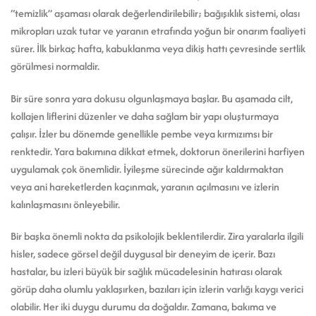
“temizlik” aşaması olarak değerlendirilebilir; bağışıklık sistemi, olası
mikropları uzak tutar ve yaranın etrafında yoğun bir onarım faaliyeti
sürer. İlk birkaç hafta, kabuklanma veya dikiş hattı çevresinde sertlik
görülmesi normaldir.
Bir süre sonra yara dokusu olgunlaşmaya başlar. Bu aşamada cilt,
kollajen liflerini düzenler ve daha sağlam bir yapı oluşturmaya
çalışır. İzler bu dönemde genellikle pembe veya kırmızımsı bir
renktedir. Yara bakımına dikkat etmek, doktorun önerilerini harfiyen
uygulamak çok önemlidir. İyileşme sürecinde ağır kaldırmaktan
veya ani hareketlerden kaçınmak, yaranın açılmasını ve izlerin
kalınlaşmasını önleyebilir.
Bir başka önemli nokta da psikolojik beklentilerdir. Zira yaralarla ilgili
hisler, sadece görsel değil duygusal bir deneyim de içerir. Bazı
hastalar, bu izleri büyük bir sağlık mücadelesinin hatırası olarak
görüp daha olumlu yaklaşırken, bazıları için izlerin varlığı kaygı verici
olabilir. Her iki duygu durumu da doğaldır. Zamana, bakıma ve