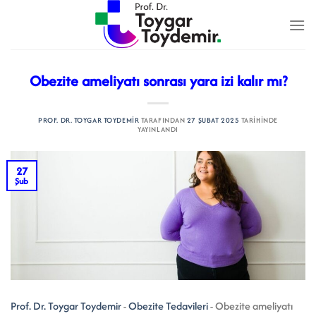
İçeriğe
atla
Obezite ameliyatı sonrası yara izi kalır mı?
PROF. DR. TOYGAR TOYDEMIR
TARAFINDAN
27 ŞUBAT 2025
TARIHINDE
YAYINLANDI
27
Şub
Prof. Dr. Toygar Toydemir
-
Obezite Tedavileri
-
Obezite ameliyatı