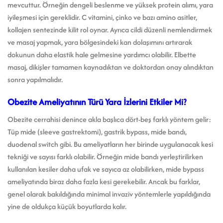
mevcuttur. Örneğin dengeli beslenme ve yüksek protein alımı, yara
iyileşmesi için gereklidir. C vitamini, çinko ve bazı amino asitler,
kollajen sentezinde kilit rol oynar. Ayrıca cildi düzenli nemlendirmek
ve masaj yapmak, yara bölgesindeki kan dolaşımını artırarak
dokunun daha elastik hale gelmesine yardımcı olabilir. Elbette
masaj, dikişler tamamen kaynadıktan ve doktordan onay alındıktan
sonra yapılmalıdır.
Obezite Ameliyatının Türü Yara İzlerini Etkiler Mi?
Obezite cerrahisi denince akla başlıca dört-beş farklı yöntem gelir:
Tüp mide (sleeve gastrektomi), gastrik bypass, mide bandı,
duodenal switch gibi. Bu ameliyatların her birinde uygulanacak kesi
tekniği ve sayısı farklı olabilir. Örneğin mide bandı yerleştirilirken
kullanılan kesiler daha ufak ve sayıca az olabilirken, mide bypass
ameliyatında biraz daha fazla kesi gerekebilir. Ancak bu farklar,
genel olarak bakıldığında minimal invaziv yöntemlerle yapıldığında
yine de oldukça küçük boyutlarda kalır.