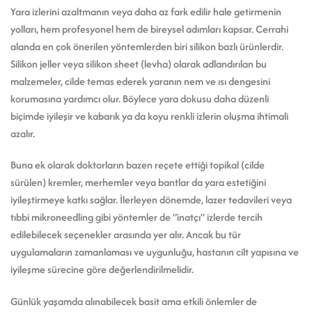
Yara izlerini azaltmanın veya daha az fark edilir hale getirmenin
yolları, hem profesyonel hem de bireysel adımları kapsar. Cerrahi
alanda en çok önerilen yöntemlerden biri silikon bazlı ürünlerdir.
Silikon jeller veya silikon sheet (levha) olarak adlandırılan bu
malzemeler, cilde temas ederek yaranın nem ve ısı dengesini
korumasına yardımcı olur. Böylece yara dokusu daha düzenli
biçimde iyileşir ve kabarık ya da koyu renkli izlerin oluşma ihtimali
azalır.
Buna ek olarak doktorların bazen reçete ettiği topikal (cilde
sürülen) kremler, merhemler veya bantlar da yara estetiğini
iyileştirmeye katkı sağlar. İlerleyen dönemde, lazer tedavileri veya
tıbbi mikroneedling gibi yöntemler de “inatçı” izlerde tercih
edilebilecek seçenekler arasında yer alır. Ancak bu tür
uygulamaların zamanlaması ve uygunluğu, hastanın cilt yapısına ve
iyileşme sürecine göre değerlendirilmelidir.
Günlük yaşamda alınabilecek basit ama etkili önlemler de