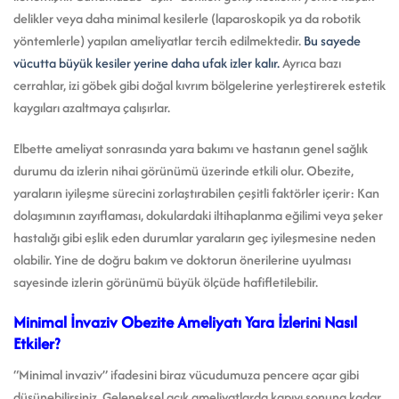
delikler veya daha minimal kesilerle (laparoskopik ya da robotik
yöntemlerle) yapılan ameliyatlar tercih edilmektedir.
Bu sayede
vücutta büyük kesiler yerine daha ufak izler kalır.
Ayrıca bazı
cerrahlar, izi göbek gibi doğal kıvrım bölgelerine yerleştirerek estetik
kaygıları azaltmaya çalışırlar.
Elbette ameliyat sonrasında yara bakımı ve hastanın genel sağlık
durumu da izlerin nihai görünümü üzerinde etkili olur. Obezite,
yaraların iyileşme sürecini zorlaştırabilen çeşitli faktörler içerir: Kan
dolaşımının zayıflaması, dokulardaki iltihaplanma eğilimi veya şeker
hastalığı gibi eşlik eden durumlar yaraların geç iyileşmesine neden
olabilir. Yine de doğru bakım ve doktorun önerilerine uyulması
sayesinde izlerin görünümü büyük ölçüde hafifletilebilir.
Minimal İnvaziv Obezite Ameliyatı Yara İzlerini Nasıl
Etkiler?
“Minimal invaziv” ifadesini biraz vücudumuza pencere açar gibi
düşünebilirsiniz. Geleneksel açık ameliyatlarda kapıyı sonuna kadar