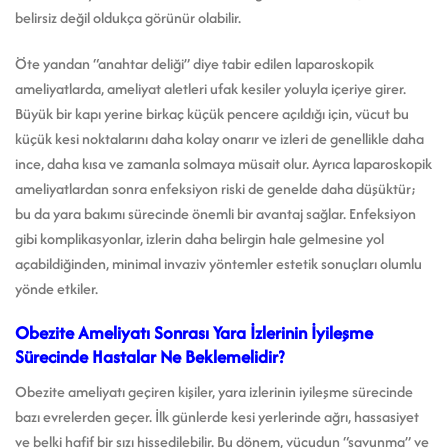
belirsiz değil oldukça görünür olabilir.
Öte yandan “anahtar deliği” diye tabir edilen laparoskopik
ameliyatlarda, ameliyat aletleri ufak kesiler yoluyla içeriye girer.
Büyük bir kapı yerine birkaç küçük pencere açıldığı için, vücut bu
küçük kesi noktalarını daha kolay onarır ve izleri de genellikle daha
ince, daha kısa ve zamanla solmaya müsait olur. Ayrıca laparoskopik
ameliyatlardan sonra enfeksiyon riski de genelde daha düşüktür;
bu da yara bakımı sürecinde önemli bir avantaj sağlar. Enfeksiyon
gibi komplikasyonlar, izlerin daha belirgin hale gelmesine yol
açabildiğinden, minimal invaziv yöntemler estetik sonuçları olumlu
yönde etkiler.
Obezite Ameliyatı Sonrası Yara İzlerinin İyileşme
Sürecinde Hastalar Ne Beklemelidir?
Obezite ameliyatı geçiren kişiler, yara izlerinin iyileşme sürecinde
bazı evrelerden geçer. İlk günlerde kesi yerlerinde ağrı, hassasiyet
ve belki hafif bir sızı hissedilebilir. Bu dönem, vücudun “savunma” ve