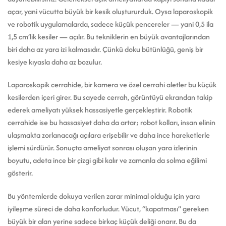
açar, yani vücutta büyük bir kesik oluştururduk. Oysa laparoskopik
ve robotik uygulamalarda, sadece küçük pencereler — yani 0,5 ila
1,5 cm’lik kesiler — açılır. Bu tekniklerin en büyük avantajlarından
biri daha az yara izi kalmasıdır. Çünkü doku bütünlüğü, geniş bir
kesiye kıyasla daha az bozulur.
Laparoskopik cerrahide, bir kamera ve özel cerrahi aletler bu küçük
kesilerden içeri girer. Bu sayede cerrah, görüntüyü ekrandan takip
ederek ameliyatı yüksek hassasiyetle gerçekleştirir. Robotik
cerrahide ise bu hassasiyet daha da artar; robot kolları, insan elinin
ulaşmakta zorlanacağı açılara erişebilir ve daha ince hareketlerle
işlemi sürdürür. Sonuçta ameliyat sonrası oluşan yara izlerinin
boyutu, adeta ince bir çizgi gibi kalır ve zamanla da solma eğilimi
gösterir.
Bu yöntemlerde dokuya verilen zarar minimal olduğu için yara
iyileşme süreci de daha konforludur. Vücut, “kapatması” gereken
büyük bir alan yerine sadece birkaç küçük deliği onarır. Bu da