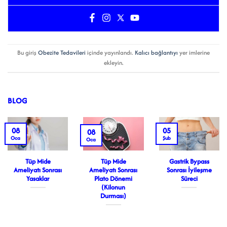
Bu giriş
Obezite Tedavileri
içinde yayınlandı.
Kalıcı bağlantıyı
yer imlerine
ekleyin.
BLOG
08
05
08
Oca
Şub
Oca
Tüp Mide
Tüp Mide
Gastrik Bypass
Ameliyatı Sonrası
Ameliyatı Sonrası
Sonrası İyileşme
Yasaklar
Plato Dönemi
Süreci
(Kilonun
Durması)