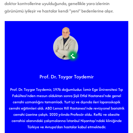
doktor kontrollerine uyulduğunda, genellikle yara izlerinin
görünümü iyileşir ve hastalar kendi “yeni” bedenlerine alışır.
Prof. Dr. Toygar Toydemir
Prof. Dr. Toygar Toydemir, 1976 doğumludur. İzmir Ege Üniversitesi Tıp
Fakültesi’nden mezun olduktan sonra Şişli Etfal Hastanesi’nde genel
cerrahi uzmanlığını tamamladı. Yurt içi ve dışında ileri laparoskopik
cerrahi eğitimleri aldı. ABD Lenox Hill Hastanesi’nde revizyonel bariatrik
cerrahi üzerine çalıştı. 2020 yılında Profesör oldu. Reflü ve obezite
cerrahisi alanındaki çalışmalarına İstanbul Nişantaşı’ndaki kliniğinde
Türkiye ve Avrupa’dan hastalar kabul etmektedir.