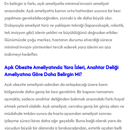
En belirgin iz farkı, açık ameliyatla minimal invaziv ameliyat
arasındadır. Açık ameliyatta karnın orta hattından uzunca bir kesi
yapılması gerekebileceğinden, sonraki iz de daha büyük olur.
Dolayısıyla ameliyat türü ve yaklaşım tekniği (laparoskopik, robotik,
tek insizyon gibi) izlerin şeklini ve büyüklüğünü doğrudan etkiler.
Günümüzde çoğu merkez, hastanın durumu elverdiği sürece
minimal invaziv yöntemleri tercih ederek yara izlerini en aza
indirmeyi hedefler.
Açık Obezite Ameliyatında Yara İzleri, Anahtar Deliği
Ameliyatına Göre Daha Belirgin Mi?
Açık obezite ameliyatı adından da anlaşılacağı üzere karın
bölgesinde daha geniş bir kesi gerektirir. Bir kapının tamamını
açmakla, sadece anahtar deliğinden bakmak arasındaki farkı hayal
etmek yeterli olabilir. Açık ameliyat, cerraha geniş bir görüş alanı ve
müdahale imkânı sunsa da hasta açısından ameliyat sonrası
iyileşme süreci biraz daha ağır geçebilir. Buna bağlı olarak yara da
vücudun büyük bir alanında iz bırakacağından, estetik açıdan belli