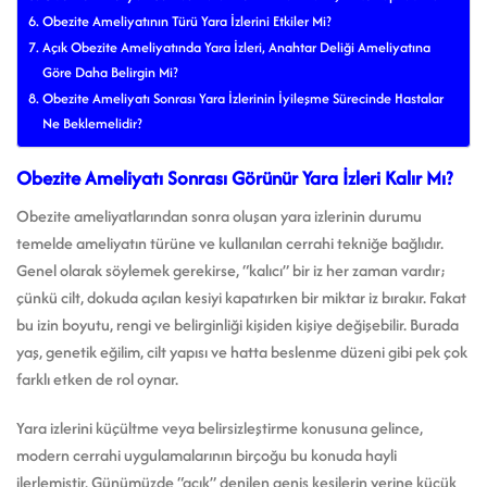
Obezite Ameliyatının Türü Yara İzlerini Etkiler Mi?
Açık Obezite Ameliyatında Yara İzleri, Anahtar Deliği Ameliyatına
Göre Daha Belirgin Mi?
Obezite Ameliyatı Sonrası Yara İzlerinin İyileşme Sürecinde Hastalar
Ne Beklemelidir?
Obezite Ameliyatı Sonrası Görünür Yara İzleri Kalır Mı?
Obezite ameliyatlarından sonra oluşan yara izlerinin durumu
temelde ameliyatın türüne ve kullanılan cerrahi tekniğe bağlıdır.
Genel olarak söylemek gerekirse, “kalıcı” bir iz her zaman vardır;
çünkü cilt, dokuda açılan kesiyi kapatırken bir miktar iz bırakır. Fakat
bu izin boyutu, rengi ve belirginliği kişiden kişiye değişebilir. Burada
yaş, genetik eğilim, cilt yapısı ve hatta beslenme düzeni gibi pek çok
farklı etken de rol oynar.
Yara izlerini küçültme veya belirsizleştirme konusuna gelince,
modern cerrahi uygulamalarının birçoğu bu konuda hayli
ilerlemiştir. Günümüzde “açık” denilen geniş kesilerin yerine küçük