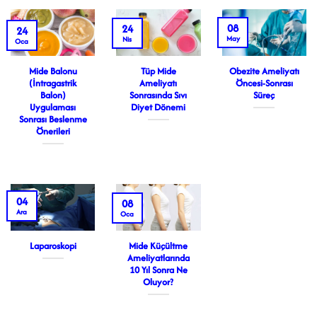
08
24
24
May
Nis
Oca
Mide Balonu
Tüp Mide
Obezite Ameliyatı
(İntragastrik
Ameliyatı
Öncesi-Sonrası
Balon)
Sonrasında Sıvı
Süreç
Uygulaması
Diyet Dönemi
Sonrası Beslenme
Önerileri
04
08
Ara
Oca
Laparoskopi
Mide Küçültme
Ameliyatlarında
10 Yıl Sonra Ne
Oluyor?